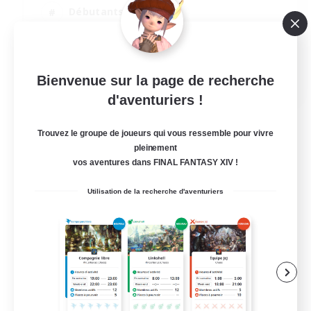
Débutants bienvenus
Carte aux trésors
Amateurs de mirage
JA / EN
Bienvenue sur la page de recherche
d'aventuriers !
Voir détails
Fin du recrutement le 31/08/2026
Trouvez le groupe de joueurs qui vous ressemble pour vivre
pleinement
vos aventures dans FINAL FANTASY XIV !
Utilisation de la recherche d'aventuriers