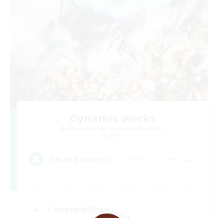
Dynamis Werks
Recrutement de nouveaux membres
Dynamis
--
Places à pourvoir
Contenu difficile