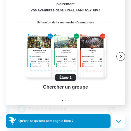
Compagnie libre
pleinement
vos aventures dans FINAL FANTASY XIV !
Utilisation de la recherche d'aventuriers
Étape 1
TigerpunkZ
Chercher un groupe
Prend
Recrutement de nouveaux membres
Seraph [Dynamis]
25
Places à pourvoir
Qu'est-ce qu'une compagnie libre ?
Yakuza