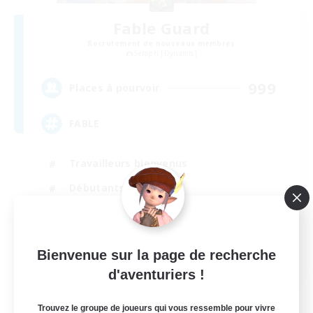
Fable Guard
Recrutement de nouveaux membres
Seraph [Dynamis]
999
Places à pourvoir
FABLE
Travailleurs bienvenus
Débutants bienvenus
Jeu détendu
Passe-temps/Intérêts
EN
Bienvenue sur la page de recherche
d'aventuriers !
Voir détails
Fin du recrutement le 01/09/2026
Trouvez le groupe de joueurs qui vous ressemble pour vivre