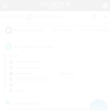
#Jeu soutenu
#Parents bienvenu
Étiquettes populaires
3
recrutement(s) trouvé(s) !
Aucun
Seraph (Dynamis)
Compagnies libres
En semaine
Week-end
＃Passe-temps/Intérêts
Langue
Compagnie libre
NOUVEAU