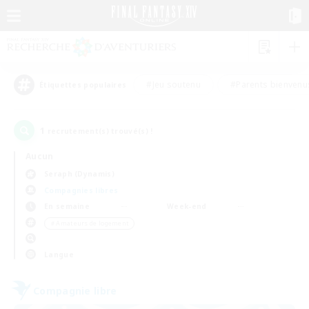
#Jeu soutenu
#Parents bienvenu
Étiquettes populaires
1
recrutement(s) trouvé(s) !
Aucun
Seraph (Dynamis)
Compagnies libres
En semaine
Week-end
＃Amateurs de logement
Langue
Compagnie libre