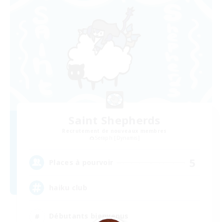
Saint Shepherds
Recrutement de nouveaux membres
Seraph [Dynamis]
5
Places à pourvoir
haiku club
Débutants bienvenus