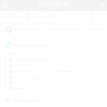
#Parents bienvenus
#Chasses
Étiquettes populaires
3
recrutement(s) trouvé(s) !
Aucun
Cuchulainn (Dynamis)
Compagnies libres
En semaine
Week-end
＃Artisans/Récolteurs
Langue
Compagnie libre