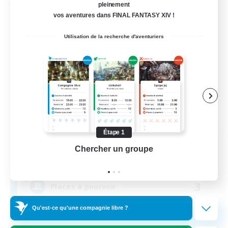
Compagnie libre
pleinement
vos aventures dans FINAL FANTASY XIV !
Utilisation de la recherche d'aventuriers
Étape 1
Flerkin Clouder
Chercher un groupe
Prend
Recrutement de nouveaux membres
Cuchulainn [Dynamis]
3
Places à pourvoir
Qu'est-ce qu'une compagnie libre ?