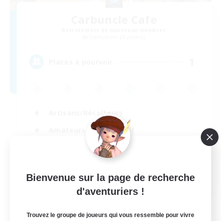
Carbuncle Cafe
Recrutement de nouveaux membres
Cuchulainn [Dynamis]
1
Places à pourvoir
Artisans/Récolteurs
Amateurs de logement
EN
Bienvenue sur la page de recherche
d'aventuriers !
Voir détails
Fin du recrutement le 09/08/2026
Trouvez le groupe de joueurs qui vous ressemble pour vivre