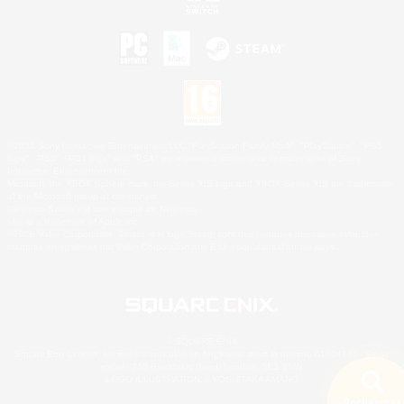
©2026 Sony Interactive Entertainment LLC."PlayStation Family Mark", "PlayStation", "PS5
logo", "PS5", "PS4 logo" and "PS4" are registered trademarks or trademarks of Sony
Interactive Entertainment Inc.
Microsoft, the XBOX Sphere mark, the Series X|S logo and XBOX Series X|S are trademarks
of the Microsoft group of companies.
Nintendo Switch est une marque de Nintendo.
Mac is a trademark of Apple Inc.
©2026 Valve Corporation. Steam et le logo Steam sont des marques déposées et/ou des
marques enregistrées par Valve Corporation aux É.U. et/ou dans d'autres pays.
© SQUARE ENIX
Square Enix Limited, société immatriculée en Angleterre sous le numéro 01804186 - Siège
social : 240 Blackfriars Road, London, SE1 8NW.
LOGO ILLUSTRATION:© YOSHITAKA AMANO
Rechercher