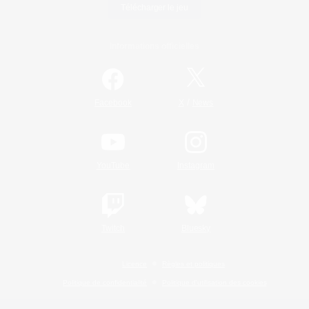
Télécharger le jeu
Informations officielles
/
Facebook
X
News
YouTube
Instagram
Twitch
Bluesky
Licence
Règles et politiques
Politique de confidentialité
Politique d'utilisation des cookies