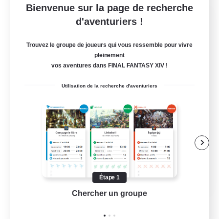
Bienvenue sur la page de recherche
Fireborn
d'aventuriers !
Recrutement de nouveaux membres
Cuchulainn [Dynamis]
Trouvez le groupe de joueurs qui vous ressemble pour vivre
pleinement
50
Places à pourvoir
vos aventures dans FINAL FANTASY XIV !
Utilisation de la recherche d'aventuriers
Joueurs sociaux
Amateurs de logement
Amateurs de mirage
Événements joueurs
EN
Étape 1
Chercher un groupe
Prend
Voir détails
Fin du recrutement le 31/08/2026