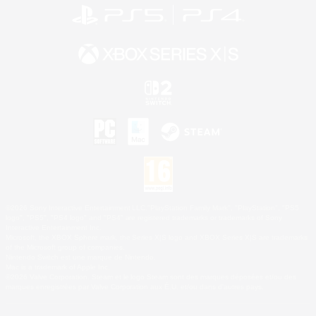
©2026 Sony Interactive Entertainment LLC."PlayStation Family Mark", "PlayStation", "PS5
logo", "PS5", "PS4 logo" and "PS4" are registered trademarks or trademarks of Sony
Interactive Entertainment Inc.
Microsoft, the XBOX Sphere mark, the Series X|S logo and XBOX Series X|S are trademarks
of the Microsoft group of companies.
Nintendo Switch est une marque de Nintendo.
Mac is a trademark of Apple Inc.
©2026 Valve Corporation. Steam et le logo Steam sont des marques déposées et/ou des
marques enregistrées par Valve Corporation aux É.U. et/ou dans d'autres pays.