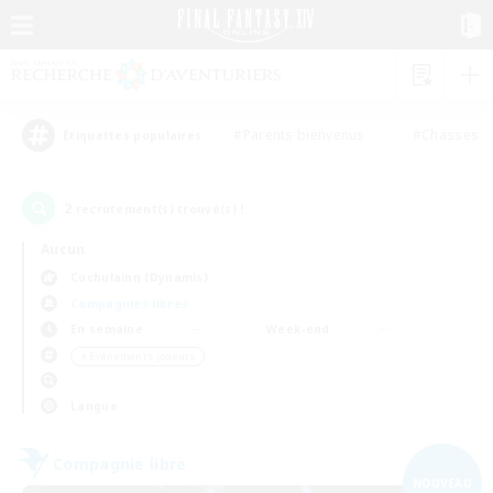
#Parents bienvenus
#Chasses
Étiquettes populaires
2
recrutement(s) trouvé(s) !
Aucun
Cuchulainn (Dynamis)
Compagnies libres
En semaine
Week-end
＃Événements joueurs
Langue
Compagnie libre
NOUVEAU