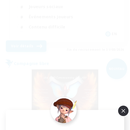
Joueurs sociaux
Événements joueurs
Contenu difficile
EN
Voir détails
Fin du recrutement le 31/08/2026
Compagnie libre
NOUVEAU