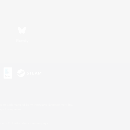
Bluesky
s
s or trademarks of Sony Interactive Entertainment Inc.
up of companies.
 aux É.U. et/ou dans d'autres pays.