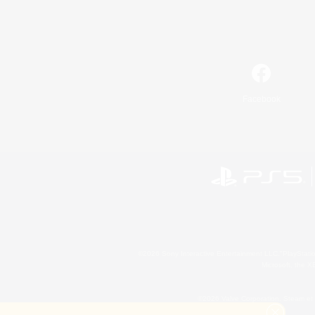
Facebook
©2026 Sony Interactive Entertainment LLC."PlayStation
Microsoft, the 
©2026 Valve Corporation. Steam et 