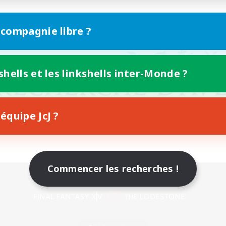
 compagnie libre ?
shells et les linkshells inter-Monde ?
équipe JcJ ?
Commencer les recherches !
Version mobile