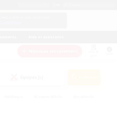
Français
Gérez le profil de votre personnage
Connexion
ssements
Aide et assistance
Nouveau recrutement
Liste de
Guide
suivi
Équipes JcJ
Rechercher
(0)
#Multilingue
#Contenu difficile
#Jeu détendu
#Amateurs de jeu de rôle
#Jeu soutenu
#Débutants bienvenus
#Travailleurs bienvenus