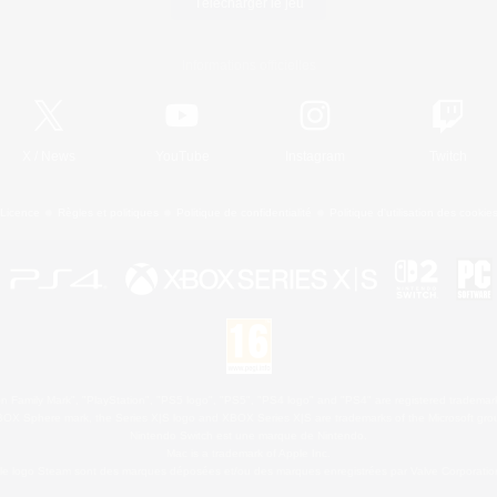
Télécharger le jeu
Informations officielles
X
/
News
YouTube
Instagram
Twitch
Licence
Règles et politiques
Politique de confidentialité
Politique d'utilisation des cookie
 Family Mark", "PlayStation", "PS5 logo", "PS5", "PS4 logo" and "PS4" are registered trademark
XBOX Sphere mark, the Series X|S logo and XBOX Series X|S are trademarks of the Microsoft gro
Nintendo Switch est une marque de Nintendo.
Mac is a trademark of Apple Inc.
le logo Steam sont des marques déposées et/ou des marques enregistrées par Valve Corporation