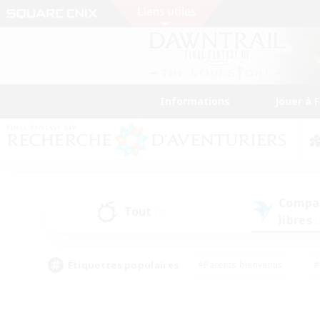
Informations
Jouer à 
Compa
Tout
(3)
libres
(
Étiquettes populaires
#Parents bienvenus
#
#Amateurs d'histoire
#Étudiants bienve
#Artisans/Récolteurs
#Amateurs de JcJ
#A