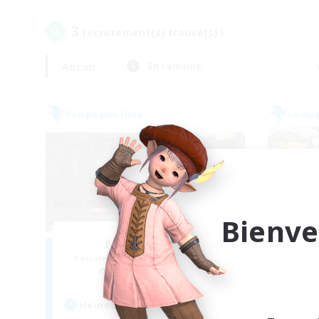
3
recrutement(s) trouvé(s) !
Aucun
En semaine
Compagnie libre
Compag
Bienve
Moonlighters
Recrutement de nouveaux membres
Recr
Cuchulainn [Dynamis]
Heures d'activité
Heu