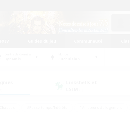
FFXIV
Guides du jeu
Communauté
Cla
Centre de données
Monde
Dynamis
Cuchulainn
gnies
Linkshells et
LSIM
3)
(0)
Chasses
#Passe-temps/Intérêts
#Amateurs de logement
nus
#Amateurs de capture d'écran
#Événements joueurs
mateurs de mirage
#Carte aux trésors
#Joueurs sociaux