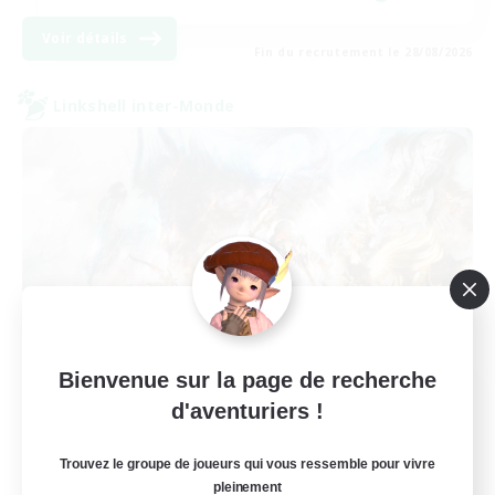
Voir détails
Fin du recrutement le 28/08/2026
Linkshell inter-Monde
Bienvenue sur la page de recherche
FFXIV NA Network NA
d'aventuriers !
Recrutement de nouveaux membres
Crystal
Trouvez le groupe de joueurs qui vous ressemble pour vivre
pleinement