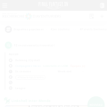
#Jeu soutenu
#Parents bienvenu
Étiquettes populaires
12
recrutement(s) trouvé(s) !
Aucun
Balmung (Crystal)
Compagnies libres
Linkshells et LSIM
Équipes JcJ
En semaine
Week-end
＃Passe-temps/Intérêts
Langue
Linkshell inter-Monde
NOUVEAU