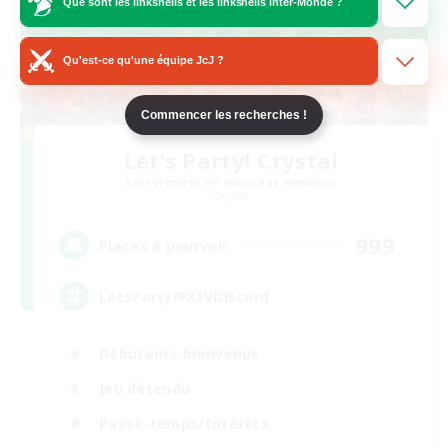
Que sont les linkshells et les linkshells inter-Monde ?
Qu'est-ce qu'une équipe JcJ ?
Commencer les recherches !
Let's Party! Crystal
Recrutement de nouveaux membres
Crystal
999
Places à pourvoir
LetsPartyFFXIVDiscord
Débutants bienvenus
Jeu détendu
Passe-temps/Intérêts