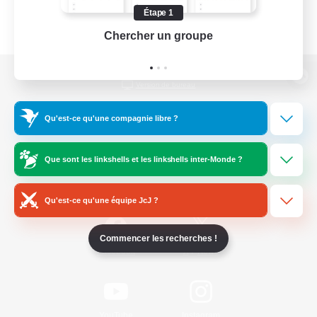
Étape 1
Chercher un groupe
Prend
Version de bureau
Qu'est-ce qu'une compagnie libre ?
Télécharger le jeu
Que sont les linkshells et les linkshells inter-Monde ?
Informations officielles
Qu'est-ce qu'une équipe JcJ ?
Commencer les recherches !
/
Facebook
X
News
YouTube
Instagram