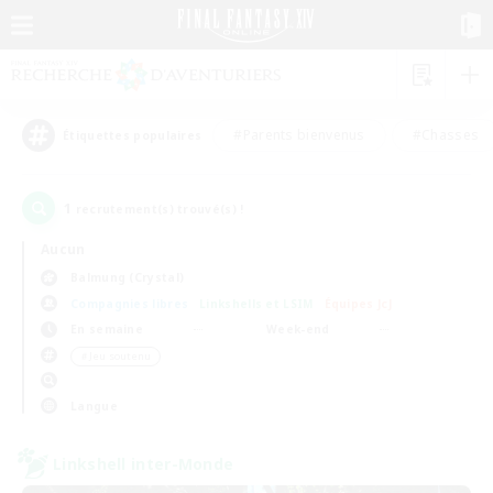
#Parents bienvenus
#Chasses
Étiquettes populaires
1
recrutement(s) trouvé(s) !
Aucun
Balmung (Crystal)
Compagnies libres
Linkshells et LSIM
Équipes JcJ
En semaine
Week-end
＃Jeu soutenu
Langue
Linkshell inter-Monde