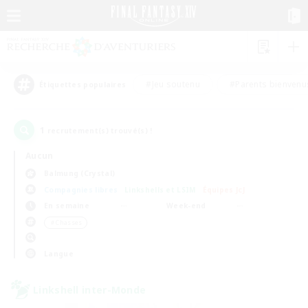
#Jeu soutenu
#Parents bienvenu
Étiquettes populaires
1
recrutement(s) trouvé(s) !
Aucun
Balmung (Crystal)
Compagnies libres
Linkshells et LSIM
Équipes JcJ
En semaine
Week-end
＃Chasses
Langue
Linkshell inter-Monde