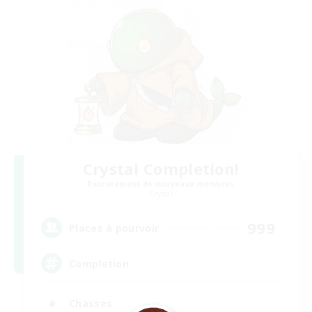
Crystal Completion!
Recrutement de nouveaux membres
Crystal
999
Places à pourvoir
Completion
Chasses