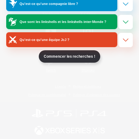
Qu'est-ce qu'une compagnie libre ?
/
Facebook
X
News
Que sont les linkshells et les linkshells inter-Monde ?
Qu'est-ce qu'une équipe JcJ ?
YouTube
Instagram
Commencer les recherches !
Twitch
Bluesky
Licence
Règles et politiques
Politique de confidentialité
Politique d'utilisation des cookies