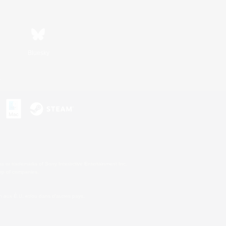
Bluesky
s
s or trademarks of Sony Interactive Entertainment Inc.
up of companies.
 aux É.U. et/ou dans d'autres pays.