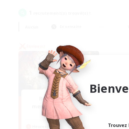
1
recrutement(s) trouvé(s) !
Aucun
En semaine
Équipe JcJ
Bienve
Recrutement de
membres fondateurs
Crystal
Trouvez 
Heures d'activité