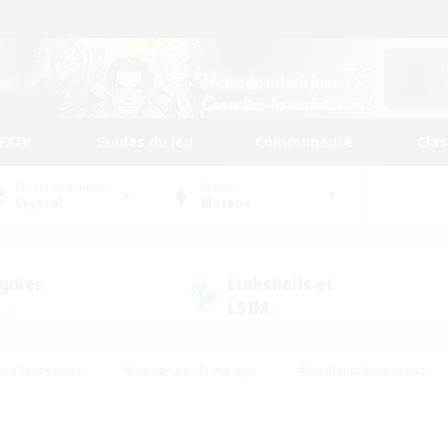
FFXIV
Guides du jeu
Communauté
Cla
Centre de données
Monde
Crystal
Mateus
gnies
Linkshells et
LSIM
25)
(8)
nts bienvenus
#Amateurs de mirage
#Étudiants bienvenus
ingue
#Amateurs de logement
#Amateurs de JcJ
#Débuta
#Contenu difficile
#Carte aux trésors
#Artisans/Récolt