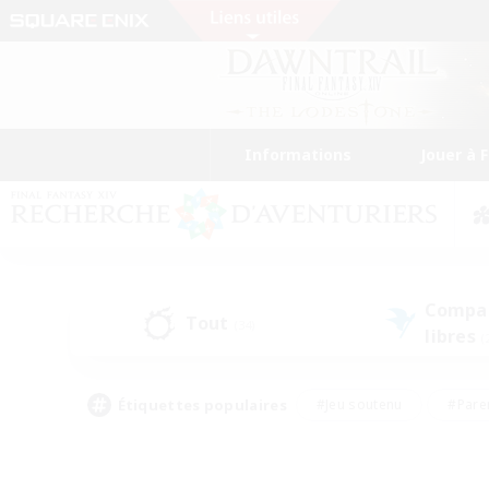
Informations
Jouer à 
Compa
Tout
(34)
libres
(
Étiquettes populaires
#Jeu soutenu
#Pare
#Chasses
#Jeu détendu
#Multil
#Amateurs de capture d'écran
#Amateurs d'histoire