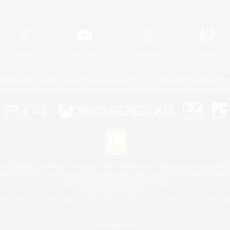
Informations officielles
X
/
News
YouTube
Instagram
Twitch
Licence
Règles et politiques
Politique de confidentialité
Politique d'utilisation des cookie
 Family Mark", "PlayStation", "PS5 logo", "PS5", "PS4 logo" and "PS4" are registered trademark
XBOX Sphere mark, the Series X|S logo and XBOX Series X|S are trademarks of the Microsoft gro
Nintendo Switch est une marque de Nintendo.
Mac is a trademark of Apple Inc.
le logo Steam sont des marques déposées et/ou des marques enregistrées par Valve Corporation
© SQUARE ENIX