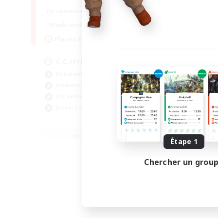
1:00
24:00
En semaine
1:00
24:00
Week-end
10
Places à pourvoir
C.C./Frontline
Débutants bienvenus
Amateurs de JcJ
Jeu détendu
Joueurs sociaux
EN
Fin du recrutement le 05/09/2026
Étape 1
Chercher un grou