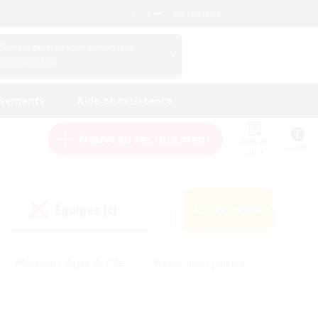
Français
Gérez le profil de votre personnage
Connexion
ssements
Aide et assistance
Nouveau recrutement
Liste de
Guide
suivi
Équipes JcJ
Rechercher
(1)
#Amateurs de jeu de rôle
#Événements joueurs
nts bienvenus
#Passe-temps/Intérêts
eurs
#Travailleurs bienvenus
#Joueurs sociaux