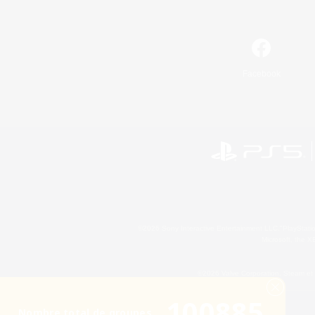
Facebook
©2026 Sony Interactive Entertainment LLC."PlayStation
Microsoft, the 
©2026 Valve Corporation. Steam et 
100885
Nombre total de groupes