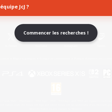
équipe JcJ ?
Télécharger le jeu
Informations officielles
Commencer les recherches !
X
/
News
YouTube
Instagram
Twitch
Licence
Règles et politiques
Politique de confidentialité
Politique d'utilisation des cookie
 Family Mark", "PlayStation", "PS5 logo", "PS5", "PS4 logo" and "PS4" are registered trademark
XBOX Sphere mark, the Series X|S logo and XBOX Series X|S are trademarks of the Microsoft gro
Nintendo Switch est une marque de Nintendo.