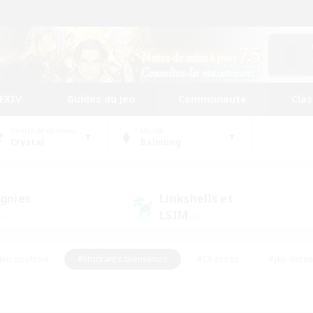
FFXIV
Guides du jeu
Communauté
Cla
Centre de données
Monde
Crystal
Balmung
gnies
Linkshells et
LSIM
0)
(0)
Jeu soutenu
#Étudiants bienvenus
#Chasses
#Jeu déte
nts joueurs
#Amateurs d'histoire
#Multilingue
#Amate
#Amateurs de JcJ
#Amateurs de mirage
#Carte aux trésors