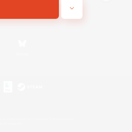
Bluesky
s
s or trademarks of Sony Interactive Entertainment Inc.
up of companies.