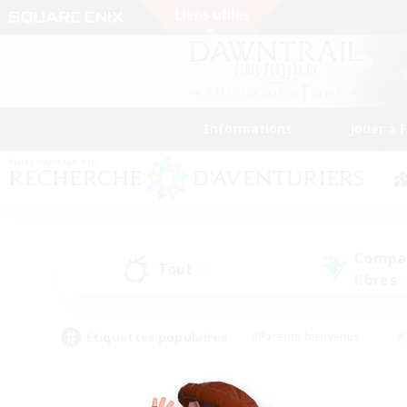
Informations
Jouer à 
Compa
Tout
(0)
libres
(
Étiquettes populaires
#Parents bienvenus
#
#Amateurs de capture d'écran
#Événeme
#Artisans/Récolteurs
#Débutants bienvenus