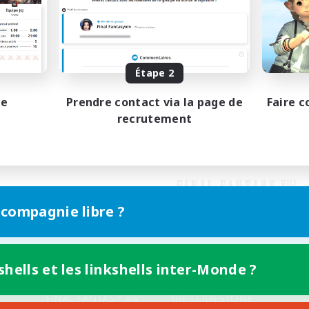
Étape 2
pe
Prendre contact via la page de
Faire c
recrutement
 compagnie libre ?
shells et les linkshells inter-Monde ?
Version mobile