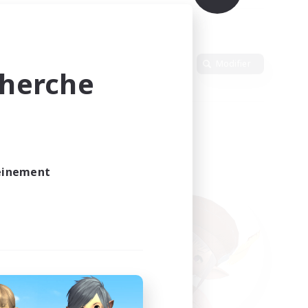
Langue
Modifier
cherche
leinement
vé.