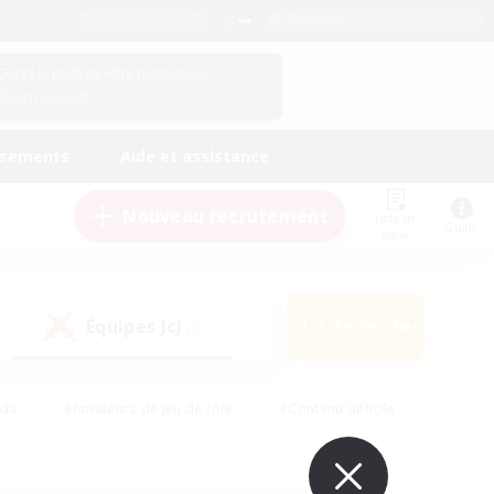
Français
Gérez le profil de votre personnage
Connexion
ssements
Aide et assistance
Nouveau recrutement
Liste de
Guide
suivi
Équipes JcJ
Rechercher
(0)
ndu
#Amateurs de jeu de rôle
#Contenu difficile
urs de logement
#Passe-temps/Intérêts
#Joueurs sociaux
#Travailleurs bienvenus