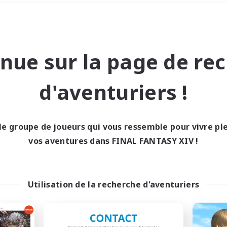
Week-end
＃Étudiants bienvenus
nue sur la page de re
d'aventuriers !
le groupe de joueurs qui vous ressemble pour vivre p
0 résultat
vos aventures dans FINAL FANTASY XIV !
cun recrutement trou
Utilisation de la recherche d'aventuriers
Réessayez avec des critères différents.