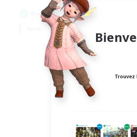
0
recrutement(s) trouvé(s) !
Aucun
En semaine
Bienve
Trouvez 
Au