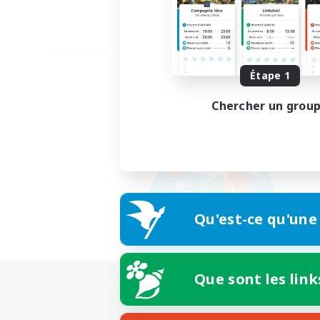
Étape 1
Chercher un grou
Qu'est-ce qu'une
Que sont les link