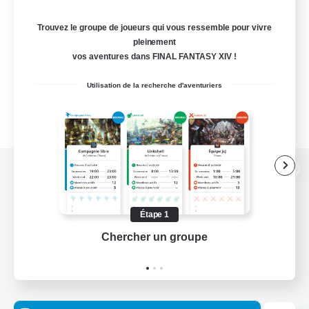
Trouvez le groupe de joueurs qui vous ressemble pour vivre
pleinement
vos aventures dans FINAL FANTASY XIV !
Utilisation de la recherche d'aventuriers
Version de bureau
Étape 1
Chercher un groupe
Prend
Télécharger le jeu
Informations officielles