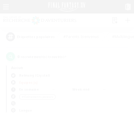
#Parents bienvenus
#Multilingu
Étiquettes populaires
0
recrutement(s) trouvé(s) !
Aucun
Balmung (Crystal)
Équipes JcJ
En semaine
Week-end
＃Événements joueurs
Langue