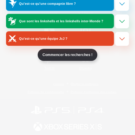
Qu'est-ce qu'une compagnie libre ?
/
Facebook
X
News
Que sont les linkshells et les linkshells inter-Monde ?
Qu'est-ce qu'une équipe JcJ ?
YouTube
Instagram
Commencer les recherches !
Twitch
Bluesky
Licence
Règles et politiques
Politique de confidentialité
Politique d'utilisation des cookies