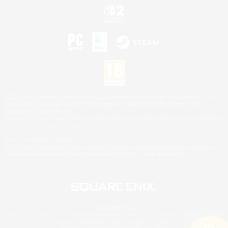
©2026 Sony Interactive Entertainment LLC."PlayStation Family Mark", "PlayStation", "PS5
logo", "PS5", "PS4 logo" and "PS4" are registered trademarks or trademarks of Sony
Interactive Entertainment Inc.
Microsoft, the XBOX Sphere mark, the Series X|S logo and XBOX Series X|S are trademarks
of the Microsoft group of companies.
Nintendo Switch est une marque de Nintendo.
Mac is a trademark of Apple Inc.
©2026 Valve Corporation. Steam et le logo Steam sont des marques déposées et/ou des
marques enregistrées par Valve Corporation aux É.U. et/ou dans d'autres pays.
© SQUARE ENIX
Square Enix Limited, société immatriculée en Angleterre sous le numéro 01804186 - Siège
social : 240 Blackfriars Road, London, SE1 8NW.