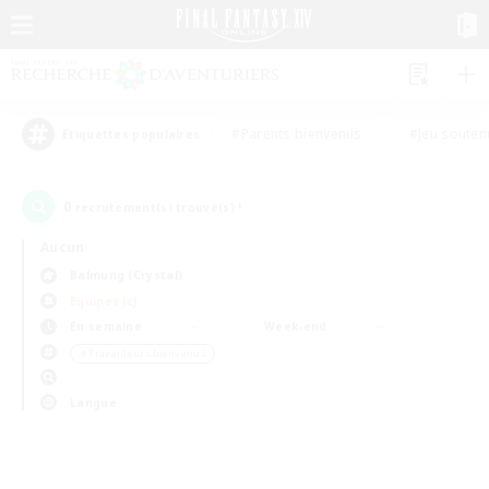
#Parents bienvenus
#Jeu souten
Étiquettes populaires
0
recrutement(s) trouvé(s) !
Aucun
Balmung (Crystal)
Équipes JcJ
En semaine
Week-end
＃Travailleurs bienvenus
Langue