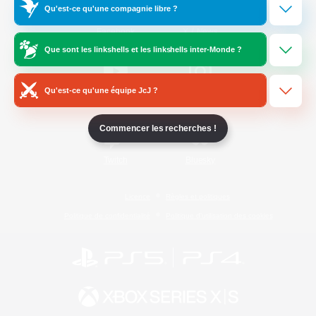
Qu'est-ce qu'une compagnie libre ?
/
Facebook
X
News
Que sont les linkshells et les linkshells inter-Monde ?
Qu'est-ce qu'une équipe JcJ ?
YouTube
Instagram
Commencer les recherches !
Twitch
Bluesky
Licence
Règles et politiques
Politique de confidentialité
Politique d'utilisation des cookies