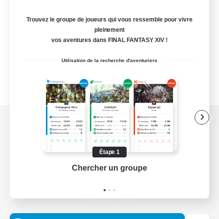
Trouvez le groupe de joueurs qui vous ressemble pour vivre
pleinement
vos aventures dans FINAL FANTASY XIV !
Utilisation de la recherche d'aventuriers
Version de bureau
Étape 1
Chercher un groupe
Prend
Télécharger le jeu
Informations officielles