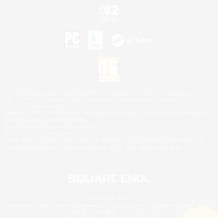
©2026 Sony Interactive Entertainment LLC."PlayStation Family Mark", "PlayStation", "PS5
logo", "PS5", "PS4 logo" and "PS4" are registered trademarks or trademarks of Sony
Interactive Entertainment Inc.
Microsoft, the XBOX Sphere mark, the Series X|S logo and XBOX Series X|S are trademarks
of the Microsoft group of companies.
Nintendo Switch est une marque de Nintendo.
Mac is a trademark of Apple Inc.
©2026 Valve Corporation. Steam et le logo Steam sont des marques déposées et/ou des
marques enregistrées par Valve Corporation aux É.U. et/ou dans d'autres pays.
© SQUARE ENIX
Square Enix Limited, société immatriculée en Angleterre sous le numéro 01804186 - Siège
social : 240 Blackfriars Road, London, SE1 8NW.