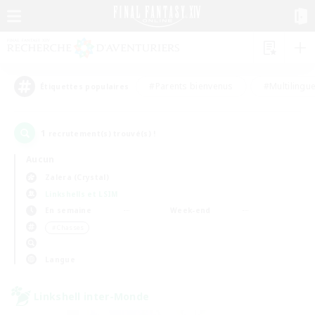
#Parents bienvenus
#Multilingu
Étiquettes populaires
1
recrutement(s) trouvé(s) !
Aucun
Zalera (Crystal)
Linkshells et LSIM
En semaine
Week-end
＃Chasses
Langue
Linkshell inter-Monde