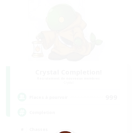
Crystal Completion!
Recrutement de nouveaux membres
Crystal
999
Places à pourvoir
Completion
Chasses