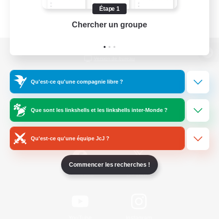
Étape 1
Chercher un groupe
Prend
Version de bureau
Qu'est-ce qu'une compagnie libre ?
Télécharger le jeu
Que sont les linkshells et les linkshells inter-Monde ?
Informations officielles
Qu'est-ce qu'une équipe JcJ ?
Commencer les recherches !
/
Facebook
X
News
YouTube
Instagram