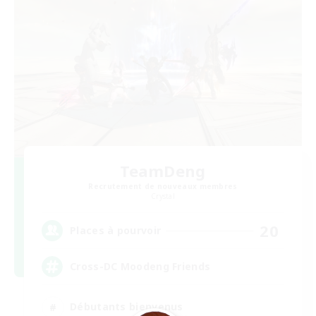
TeamDeng
Recrutement de nouveaux membres
Crystal
20
Places à pourvoir
Cross-DC Moodeng Friends
Débutants bienvenus