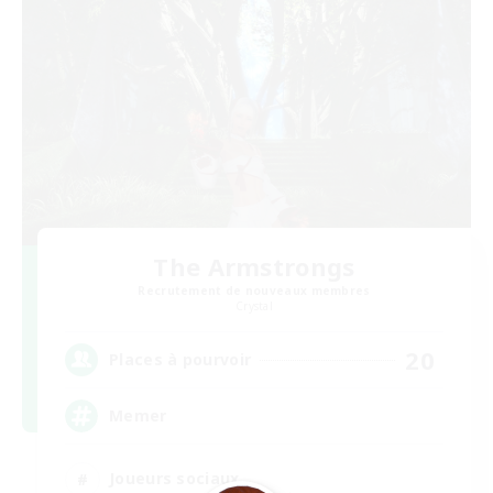
The Armstrongs
Recrutement de nouveaux membres
Crystal
20
Places à pourvoir
Memer
Joueurs sociaux