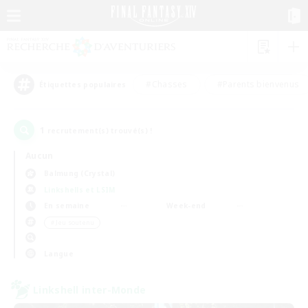
#Chasses
#Parents bienvenus
Étiquettes populaires
1
recrutement(s) trouvé(s) !
Aucun
Balmung (Crystal)
Linkshells et LSIM
En semaine
Week-end
＃Jeu soutenu
Langue
Linkshell inter-Monde