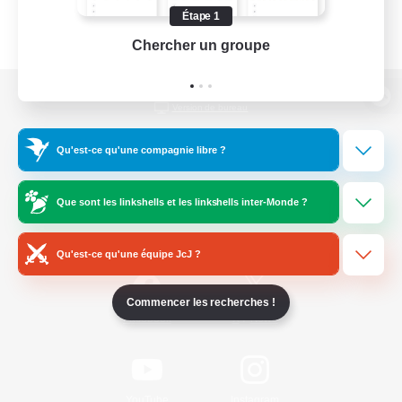
Étape 1
Chercher un groupe
Prend
Version de bureau
Qu'est-ce qu'une compagnie libre ?
Télécharger le jeu
Que sont les linkshells et les linkshells inter-Monde ?
Informations officielles
Qu'est-ce qu'une équipe JcJ ?
Commencer les recherches !
/
Facebook
X
News
YouTube
Instagram