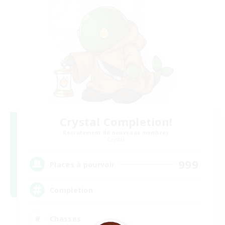
Crystal Completion!
Recrutement de nouveaux membres
Crystal
999
Places à pourvoir
Completion
Chasses