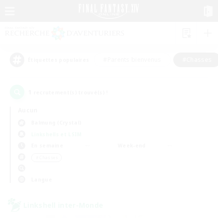
#Parents bienvenus
#Chasses
Étiquettes populaires
1
recrutement(s) trouvé(s) !
Aucun
Balmung (Crystal)
Linkshells et LSIM
En semaine
Week-end
＃Chasses
Langue
Linkshell inter-Monde