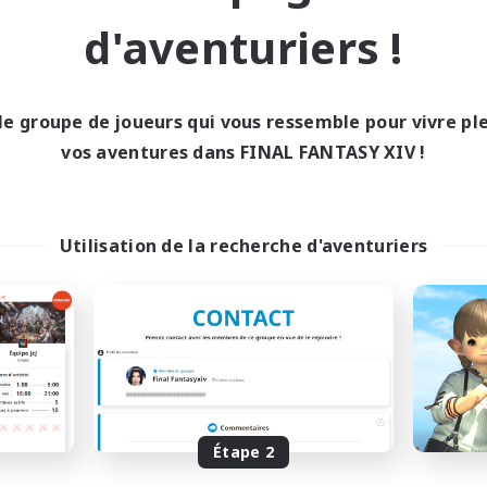
eurs sociaux
Travailleurs bienvenus
d'aventuriers !
EN
Fin du recrutement le 24/08/2026
Fin du recrutement l
le groupe de joueurs qui vous ressemble pour vivre p
vos aventures dans FINAL FANTASY XIV !
ell inter-Monde
Linkshell inter-Monde
Utilisation de la recherche d'aventuriers
Europeans on NA
Howling Frostw
utement de nouveaux membres
Recrutement de nouveaux 
Crystal
Crystal
Étape 2
res d'activité
Heures d'activité