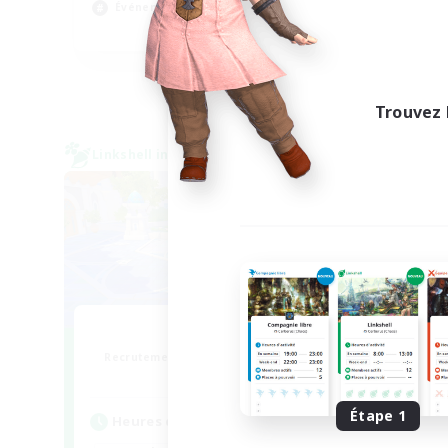
Événements joueurs
Jou
EN
Fin du recrutement le 24/08/2026
Trouvez 
Linkshell inter-Monde
Linksh
Bit Tipsy
Recrutement de nouveaux membres
Recr
Crystal
Étape 1
Heures d'activité
Heu