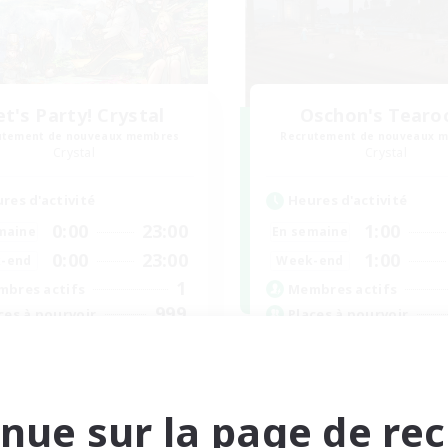
et's Party! Crystal
Oschon's Tear
utement de nouveaux membres
Recrutement de nouveaux 
Crystal
Crystal
res d'activité
Heures d'activité
0:00
23:00
1:00
maine
En semaine
0:00
23:00
1:00
-end
Week-end
1
bres actifs
Membres actifs
999
ces à pourvoir
Places à pourvoir
tsPartyFFXIVDiscord
Active Discord Com
utants bienvenus
Débutants bienvenus
 détendu
Jeu détendu
nue sur la page de re
se-temps/Intérêts
Joueurs sociaux