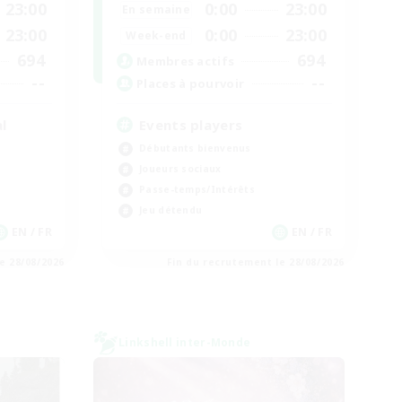
23:00
0:00
23:00
En semaine
23:00
0:00
23:00
Week-end
694
694
Membres actifs
--
--
Places à pourvoir
l
Events players
Débutants bienvenus
Joueurs sociaux
Passe-temps/Intérêts
Jeu détendu
EN / FR
EN / FR
e 28/08/2026
Fin du recrutement le 28/08/2026
Linkshell inter-Monde