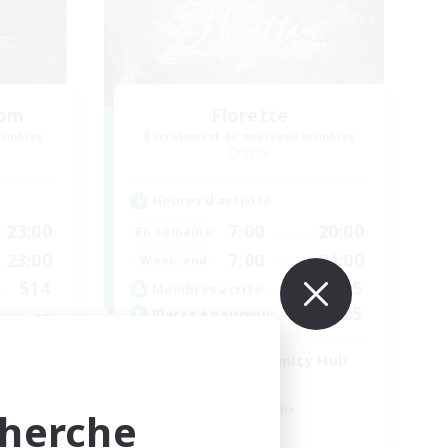
oom
Florette
membres
Recrutement de nouveaux membres
Crystal
Heures d'activité
23:00
7:00
20:00
En semaine
23:00
7:00
24:00
Week-end
514
15
Membres actifs
--
25
Places à pourvoir
munity
Venue & Community Hub
Débutants bienvenus
Amateurs de jeu de rôle
cherche
Joueurs sociaux