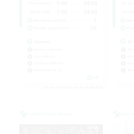
1:00
24:00
En semaine
En se
1:00
24:00
Week-end
Week
1
Membres actifs
Mem
20
Places à pourvoir
Pla
Memer
RP
Joueurs sociaux
Ama
Jeu soutenu
Ama
Contenu difficile
Jou
Amateurs de JcJ
Déb
EN
Fin du recrutement le 08/09/2026
Linkshell inter-Monde
Linksh