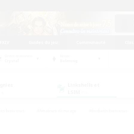
FFXIV
Guides du jeu
Communauté
Cla
Centre de données
Monde
Crystal
Balmung
gnies
Linkshells et
LSIM
14)
(13)
nts bienvenus
#Amateurs de mirage
#Étudiants bienvenus
ingue
#Amateurs de logement
#Amateurs de JcJ
#Débuta
#Contenu difficile
#Carte aux trésors
#Artisans/Récolt