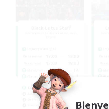
Black Lotus Staff
L
Recrutement de nouveaux membres
Recr
Crystal
Heures d'activité
Heu
17:00
19:00
En semaine
En se
17:00
19:00
Week-end
Week
14
Membres actifs
Mem
1
Places à pourvoir
Pla
Lotus Staff
Le
Amateurs de jeu de rôle
Déb
Débutants bienvenus
Jeu
Bienve
Joueurs sociaux
Pas