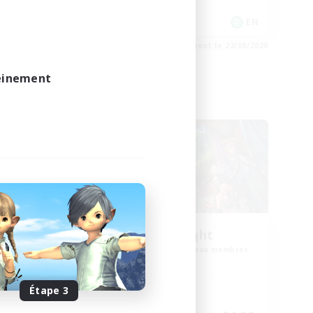
Événements joueurs
EN
EN
e 23/08/2026
Fin du recrutement le 22/08/2026
leinement
Linkshell inter-Monde
ork
30s of Light
membres
Recrutement de nouveaux membres
Crystal
Étape 3
Heures d'activité