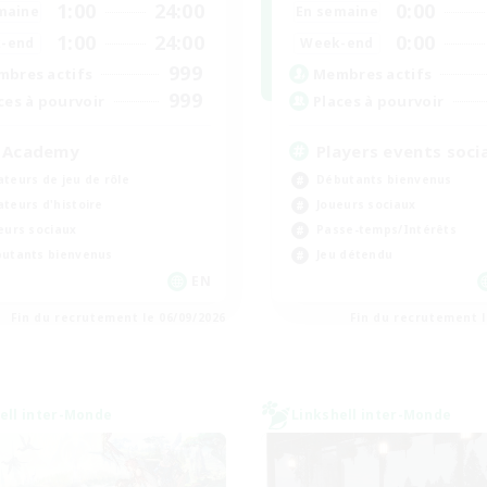
1:00
24:00
0:00
maine
En semaine
1:00
24:00
0:00
-end
Week-end
999
bres actifs
Membres actifs
999
ces à pourvoir
Places à pourvoir
 Academy
Players events socia
teurs de jeu de rôle
Débutants bienvenus
teurs d'histoire
Joueurs sociaux
eurs sociaux
Passe-temps/Intérêts
utants bienvenus
Jeu détendu
EN
Fin du recrutement le 06/09/2026
Fin du recrutement l
ell inter-Monde
Linkshell inter-Monde