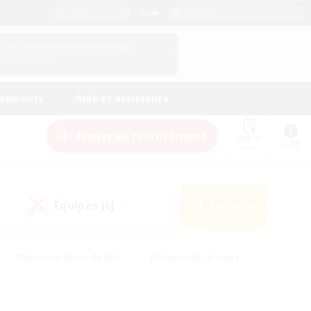
Français
Gérez le profil de votre personnage
Connexion
ssements
Aide et assistance
Nouveau recrutement
Liste de
Guide
suivi
Équipes JcJ
Rechercher
(1)
#Amateurs de jeu de rôle
#Événements joueurs
nts bienvenus
#Passe-temps/Intérêts
eurs
#Travailleurs bienvenus
#Joueurs sociaux