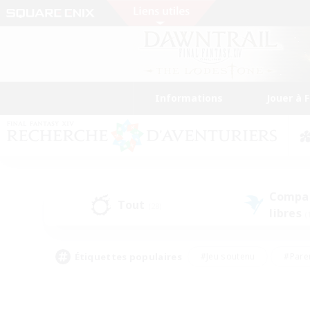
Informations
Jouer à 
Compa
Tout
(28)
libres
(
Étiquettes populaires
#Jeu soutenu
#Pare
#Chasses
#Jeu détendu
#Multil
#Amateurs de capture d'écran
#Amateurs d'histoire