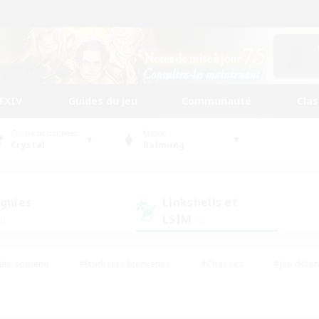
FFXIV
Guides du jeu
Communauté
Cla
Centre de données
Monde
Crystal
Balmung
gnies
Linkshells et
LSIM
0)
(0)
Jeu soutenu
#Étudiants bienvenus
#Chasses
#Jeu déte
nts joueurs
#Amateurs d'histoire
#Multilingue
#Amate
#Amateurs de JcJ
#Amateurs de mirage
#Carte aux trésors