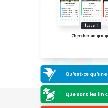
Étape 1
Chercher un grou
Qu'est-ce qu'une
Que sont les link