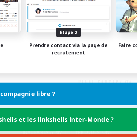
Étape 2
pe
Prendre contact via la page de
Faire c
recrutement
 compagnie libre ?
shells et les linkshells inter-Monde ?
Version mobile