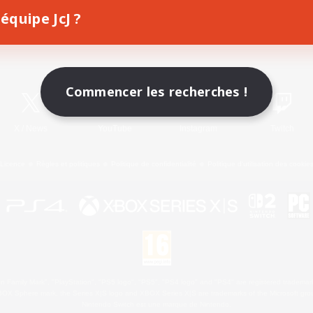
équipe JcJ ?
Télécharger le jeu
Informations officielles
Commencer les recherches !
X
/
News
YouTube
Instagram
Twitch
Licence
Règles et politiques
Politique de confidentialité
Politique d'utilisation des cookie
 Family Mark", "PlayStation", "PS5 logo", "PS5", "PS4 logo" and "PS4" are registered trademark
XBOX Sphere mark, the Series X|S logo and XBOX Series X|S are trademarks of the Microsoft gro
Nintendo Switch est une marque de Nintendo.