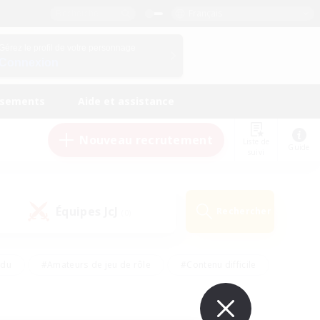
Français
Gérez le profil de votre personnage
Connexion
ssements
Aide et assistance
Nouveau recrutement
Liste de
Guide
suivi
Équipes JcJ
Rechercher
(0)
ndu
#Amateurs de jeu de rôle
#Contenu difficile
urs de logement
#Passe-temps/Intérêts
#Joueurs sociaux
#Travailleurs bienvenus