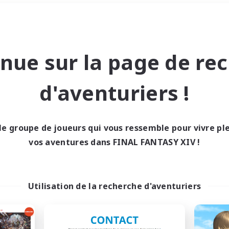
Week-end
＃Amateurs de logement
nue sur la page de re
d'aventuriers !
le groupe de joueurs qui vous ressemble pour vivre p
0 résultat
vos aventures dans FINAL FANTASY XIV !
cun recrutement trou
Utilisation de la recherche d'aventuriers
Réessayez avec des critères différents.