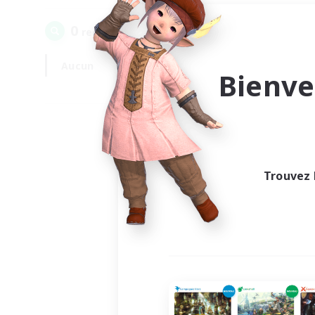
0
recrutement(s) trouvé(s) !
Aucun
En semaine
Bienve
Trouvez 
Au