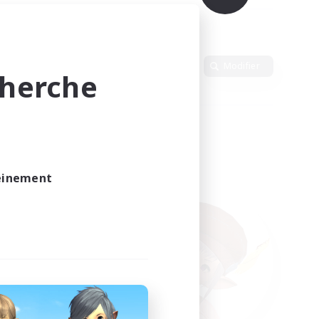
Langue
Modifier
cherche
leinement
vé.