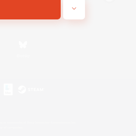
Bluesky
s
s or trademarks of Sony Interactive Entertainment Inc.
up of companies.