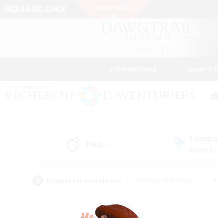
Informations
Jouer à 
Compa
Tout
(0)
libres
(
Étiquettes populaires
#Parents bienvenus
#
#Amateurs de capture d'écran
#Événeme
#Artisans/Récolteurs
#Débutants bienvenus