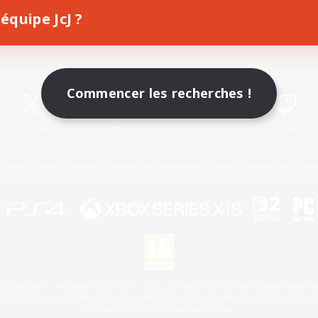
équipe JcJ ?
Télécharger le jeu
Informations officielles
Commencer les recherches !
X
/
News
YouTube
Instagram
Twitch
Licence
Règles et politiques
Politique de confidentialité
Politique d'utilisation des cookie
 Family Mark", "PlayStation", "PS5 logo", "PS5", "PS4 logo" and "PS4" are registered trademark
XBOX Sphere mark, the Series X|S logo and XBOX Series X|S are trademarks of the Microsoft gro
Nintendo Switch est une marque de Nintendo.