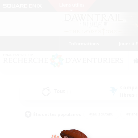
Informations
Jouer à 
Compa
Tout
(1)
libres
(
Étiquettes populaires
#Jeu soutenu
#Pare
#Chasses
#Jeu détendu
#Multil
#Amateurs de capture d'écran
#Amateurs d'histoire