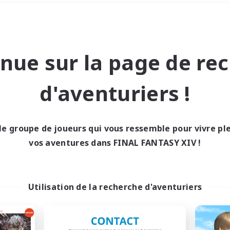
Week-end
＃Amateurs de logement
nue sur la page de re
d'aventuriers !
le groupe de joueurs qui vous ressemble pour vivre p
0 résultat
vos aventures dans FINAL FANTASY XIV !
cun recrutement trou
Utilisation de la recherche d'aventuriers
Réessayez avec des critères différents.