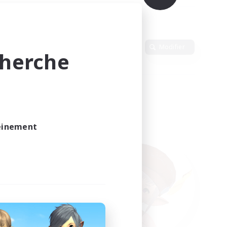
Langue
Modifier
cherche
leinement
vé.