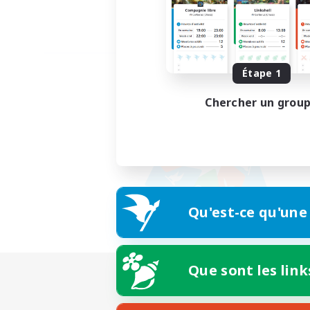
Étape 1
Chercher un grou
Qu'est-ce qu'une
Que sont les link