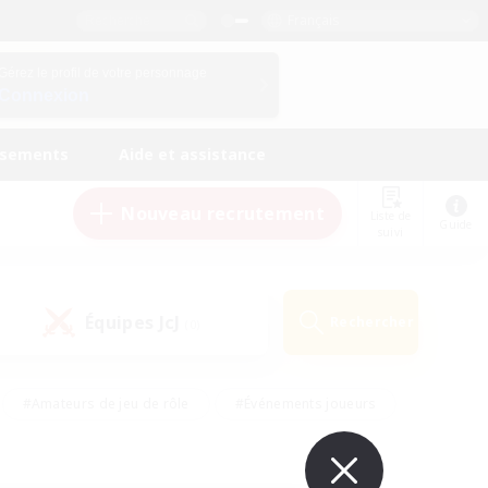
Français
Gérez le profil de votre personnage
Connexion
ssements
Aide et assistance
Nouveau recrutement
Liste de
Guide
suivi
Équipes JcJ
Rechercher
(0)
#Amateurs de jeu de rôle
#Événements joueurs
nts bienvenus
#Passe-temps/Intérêts
eurs
#Travailleurs bienvenus
#Joueurs sociaux