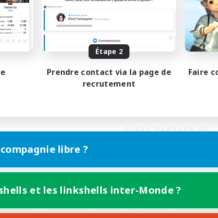
Étape 2
pe
Prendre contact via la page de
Faire c
recrutement
 compagnie libre ?
shells et les linkshells inter-Monde ?
Version mobile