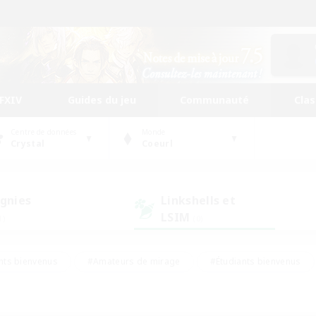
FFXIV
Guides du jeu
Communauté
Cla
Centre de données
Monde
Crystal
Coeurl
gnies
Linkshells et
LSIM
1)
(0)
nts bienvenus
#Amateurs de mirage
#Étudiants bienvenus
ingue
#Amateurs de logement
#Amateurs de JcJ
#Débuta
#Contenu difficile
#Carte aux trésors
#Artisans/Récolt