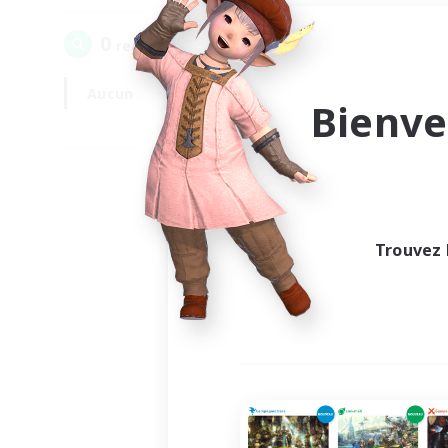
0
recrutement(s) trouvé(s) !
Aucun
En semaine
Bienve
Trouvez 
Au