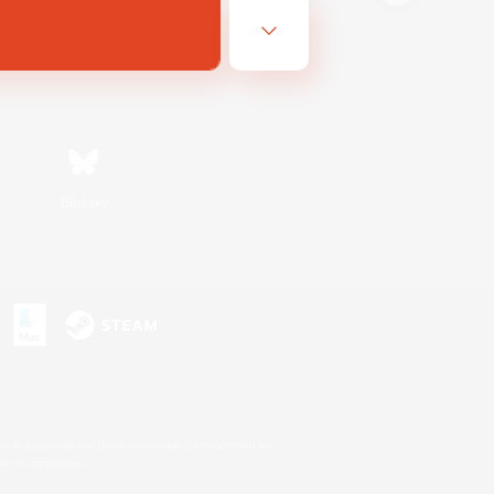
Bluesky
s
s or trademarks of Sony Interactive Entertainment Inc.
up of companies.