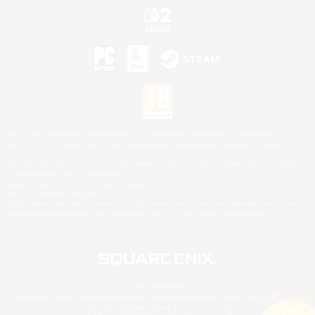
©2026 Sony Interactive Entertainment LLC."PlayStation Family Mark", "PlayStation", "PS5
logo", "PS5", "PS4 logo" and "PS4" are registered trademarks or trademarks of Sony
Interactive Entertainment Inc.
Microsoft, the XBOX Sphere mark, the Series X|S logo and XBOX Series X|S are trademarks
of the Microsoft group of companies.
Nintendo Switch est une marque de Nintendo.
Mac is a trademark of Apple Inc.
©2026 Valve Corporation. Steam et le logo Steam sont des marques déposées et/ou des
marques enregistrées par Valve Corporation aux É.U. et/ou dans d'autres pays.
© SQUARE ENIX
Square Enix Limited, société immatriculée en Angleterre sous le numéro 01804186 - Siège
social : 240 Blackfriars Road, London, SE1 8NW.