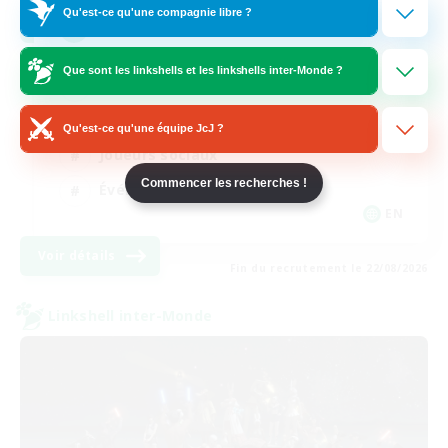
Qu'est-ce qu'une compagnie libre ?
Venue & Community Hub
Que sont les linkshells et les linkshells inter-Monde ?
Débutants bienvenus
Amateurs de jeu de rôle
Qu'est-ce qu'une équipe JcJ ?
Joueurs sociaux
Commencer les recherches !
Événements joueurs
EN
Voir détails
Fin du recrutement le 22/08/2026
Linkshell inter-Monde