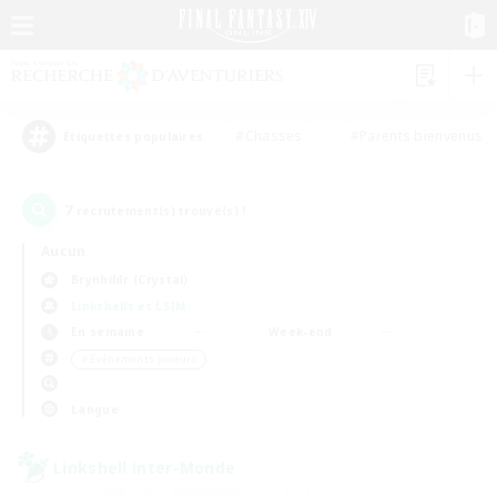
#Chasses
#Parents bienvenus
Étiquettes populaires
7
recrutement(s) trouvé(s) !
Aucun
Brynhildr (Crystal)
Linkshells et LSIM
En semaine
Week-end
＃Événements joueurs
Langue
Linkshell inter-Monde