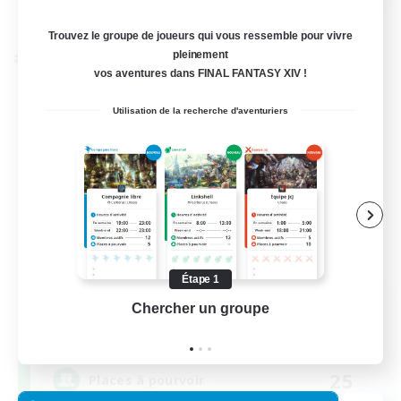
Voir détails
Fin du recrutement le 24/08/2026
Trouvez le groupe de joueurs qui vous ressemble pour vivre
pleinement
Linkshell inter-Monde
vos aventures dans FINAL FANTASY XIV !
Utilisation de la recherche d'aventuriers
Étape 1
Florette
Chercher un groupe
Prend
Recrutement de nouveaux membres
Crystal
25
Places à pourvoir