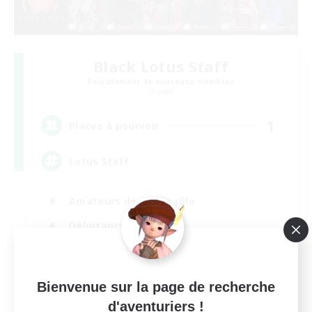
Black Lotus Staff
Recrutement de nouveaux membres
Crystal
1
Places à pourvoir
Lotus Staff
Amateurs de jeu de rôle
Débutants bienvenus
Joueurs sociaux
Événements joueurs
Bienvenue sur la page de recherche
EN
d'aventuriers !