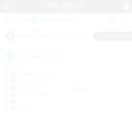
#Jeu soutenu
#Parents bienvenu
Étiquettes populaires
0
recrutement(s) trouvé(s) !
Aucun
Brynhildr (Crystal)
Linkshells et LSIM
En semaine
Week-end
＃Parents bienvenus
Langue