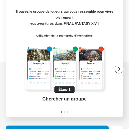
Trouvez le groupe de joueurs qui vous ressemble pour vivre
pleinement
vos aventures dans FINAL FANTASY XIV !
Utilisation de la recherche d'aventuriers
Version de bureau
Étape 1
Chercher un groupe
Prend
Télécharger le jeu
Informations officielles