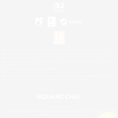
©2026 Sony Interactive Entertainment LLC."PlayStation Family Mark", "PlayStation", "PS5
logo", "PS5", "PS4 logo" and "PS4" are registered trademarks or trademarks of Sony
Interactive Entertainment Inc.
Microsoft, the XBOX Sphere mark, the Series X|S logo and XBOX Series X|S are trademarks
of the Microsoft group of companies.
Nintendo Switch est une marque de Nintendo.
Mac is a trademark of Apple Inc.
©2026 Valve Corporation. Steam et le logo Steam sont des marques déposées et/ou des
marques enregistrées par Valve Corporation aux É.U. et/ou dans d'autres pays.
© SQUARE ENIX
Square Enix Limited, société immatriculée en Angleterre sous le numéro 01804186 - Siège
social : 240 Blackfriars Road, London, SE1 8NW.