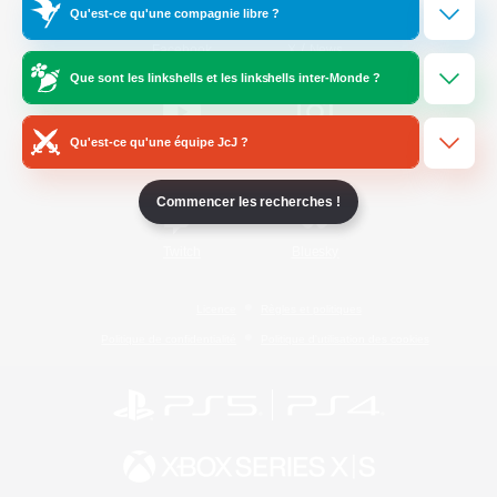
Qu'est-ce qu'une compagnie libre ?
/
Facebook
X
News
Que sont les linkshells et les linkshells inter-Monde ?
Qu'est-ce qu'une équipe JcJ ?
YouTube
Instagram
Commencer les recherches !
Twitch
Bluesky
Licence
Règles et politiques
Politique de confidentialité
Politique d'utilisation des cookies