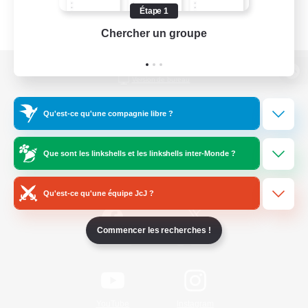
Étape 1
Chercher un groupe
Prend
Version de bureau
Qu'est-ce qu'une compagnie libre ?
Télécharger le jeu
Que sont les linkshells et les linkshells inter-Monde ?
Informations officielles
Qu'est-ce qu'une équipe JcJ ?
Commencer les recherches !
/
Facebook
X
News
YouTube
Instagram