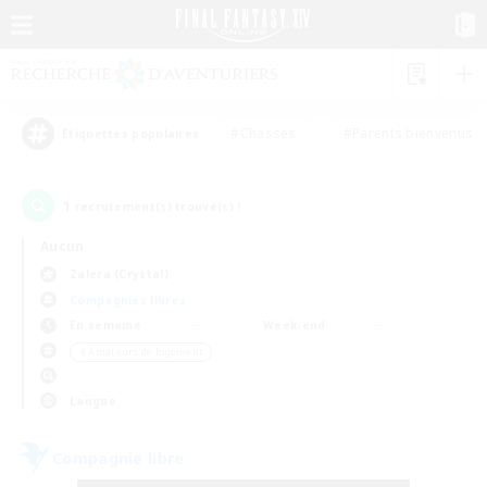
#Chasses
#Parents bienvenus
Étiquettes populaires
1
recrutement(s) trouvé(s) !
Aucun
Zalera (Crystal)
Compagnies libres
En semaine
Week-end
＃Amateurs de logement
Langue
Compagnie libre