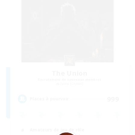
The Union
Recrutement de nouveaux membres
Zalera [Crystal]
999
Places à pourvoir
Amateurs de jeu de rôle