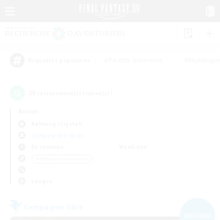
#Parents bienvenus
#Multilingu
Étiquettes populaires
25
recrutement(s) trouvé(s) !
Aucun
Balmung (Crystal)
Compagnies libres
En semaine
Week-end
＃Débutants bienvenus
Langue
Compagnie libre
NOUVEAU