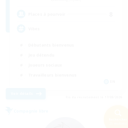
8
Places à pourvoir
Vibes
Débutants bienvenus
Jeu détendu
Joueurs sociaux
Travailleurs bienvenus
EN
Voir détails
Fin du recrutement le 17/08/2026
Compagnie libre
Rechercher
25 résultat(s)