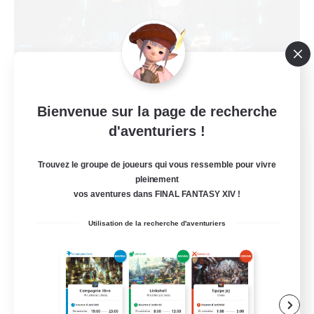
Bienvenue sur la page de recherche
d'aventuriers !
The Empire's Maidens
Recrutement de nouveaux membres
Trouvez le groupe de joueurs qui vous ressemble pour vivre
Balmung [Crystal]
pleinement
vos aventures dans FINAL FANTASY XIV !
10
Places à pourvoir
Utilisation de la recherche d'aventuriers
Jeu détendu
Travailleurs bienvenus