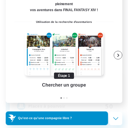
Compagnie libre
pleinement
vos aventures dans FINAL FANTASY XIV !
Utilisation de la recherche d'aventuriers
Étape 1
Kalypso Logistics
Chercher un groupe
Prend
Recrutement de nouveaux membres
Mateus [Crystal]
50
Places à pourvoir
Qu'est-ce qu'une compagnie libre ?
Postal Service