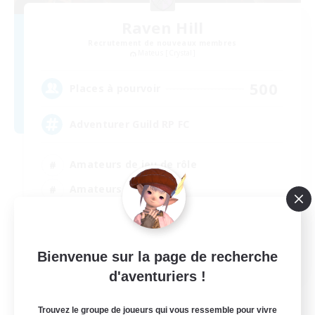
Raven Hill
Recrutement de nouveaux membres
Mateus [Crystal]
500
Places à pourvoir
Adventurer Guild RP FC
Amateurs de jeu de rôle
Amateurs d'histoire
Événements joueurs
Passe-temps/Intérêts
EN
Bienvenue sur la page de recherche
d'aventuriers !
Voir détails
Fin du recrutement le 16/08/2026
Trouvez le groupe de joueurs qui vous ressemble pour vivre