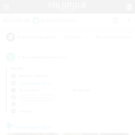
#Chasses
#Parents bienvenus
Étiquettes populaires
3
recrutement(s) trouvé(s) !
Aucun
Mateus (Crystal)
Compagnies libres
En semaine
Week-end
＃Amateurs d'histoire
Langue
Compagnie libre