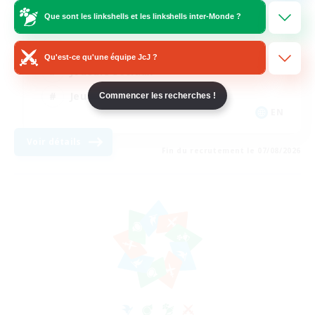
Que sont les linkshells et les linkshells inter-Monde ?
Amateurs de jeu de rôle
Amateurs d'histoire
Qu'est-ce qu'une équipe JcJ ?
Joueurs sociaux
Jeu détendu
Commencer les recherches !
EN
Voir détails
Fin du recrutement le 07/08/2026