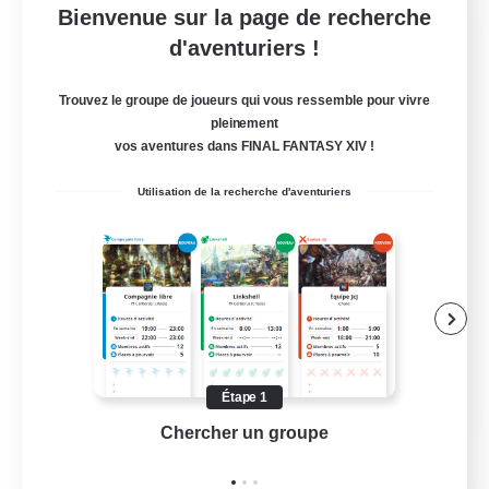
Bienvenue sur la page de recherche
Wandering Knights
d'aventuriers !
Recrutement de nouveaux membres
Balmung [Crystal]
Trouvez le groupe de joueurs qui vous ressemble pour vivre
pleinement
--
Places à pourvoir
vos aventures dans FINAL FANTASY XIV !
Utilisation de la recherche d'aventuriers
Débutants bienvenus
Jeu détendu
Amateurs de mirage
Amateurs de capture d'écran
JA / EN / DE / FR
Étape 1
Chercher un groupe
Prend
Voir détails
Fin du recrutement le 10/08/2026