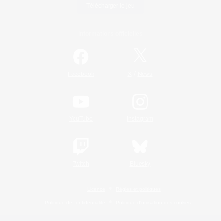
Télécharger le jeu
Informations officielles
/
Facebook
X
News
YouTube
Instagram
Twitch
Bluesky
Licence
Règles et politiques
Politique de confidentialité
Politique d'utilisation des cookies