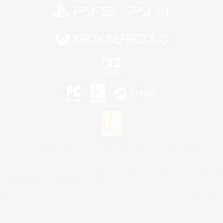
©2026 Sony Interactive Entertainment LLC."PlayStation Family Mark", "PlayStation", "PS5
logo", "PS5", "PS4 logo" and "PS4" are registered trademarks or trademarks of Sony
Interactive Entertainment Inc.
Microsoft, the XBOX Sphere mark, the Series X|S logo and XBOX Series X|S are trademarks
of the Microsoft group of companies.
Nintendo Switch est une marque de Nintendo.
Mac is a trademark of Apple Inc.
©2026 Valve Corporation. Steam et le logo Steam sont des marques déposées et/ou des
marques enregistrées par Valve Corporation aux É.U. et/ou dans d'autres pays.