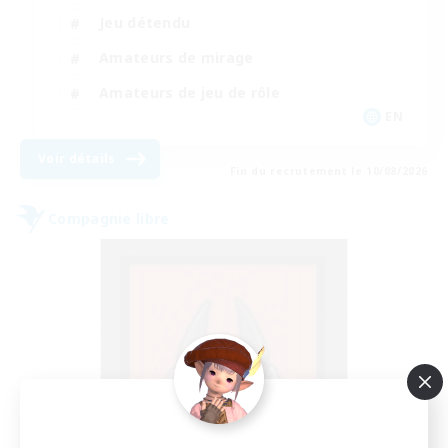
Jeu détendu
Amateurs de mirage
Amateurs de jeu de rôle
EN
Voir détails
Fin du recrutement le 10/08/2026
Compagnie libre