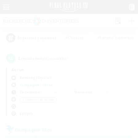
#Chasses
#Parents bienvenus
Étiquettes populaires
2
recrutement(s) trouvé(s) !
Aucun
Balmung (Crystal)
Compagnies libres
En semaine
Week-end
＃Amateurs de mirage
Langue
Compagnie libre