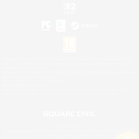
©2026 Sony Interactive Entertainment LLC."PlayStation Family Mark", "PlayStation", "PS5
logo", "PS5", "PS4 logo" and "PS4" are registered trademarks or trademarks of Sony
Interactive Entertainment Inc.
Microsoft, the XBOX Sphere mark, the Series X|S logo and XBOX Series X|S are trademarks
of the Microsoft group of companies.
Nintendo Switch est une marque de Nintendo.
Mac is a trademark of Apple Inc.
©2026 Valve Corporation. Steam et le logo Steam sont des marques déposées et/ou des
marques enregistrées par Valve Corporation aux É.U. et/ou dans d'autres pays.
© SQUARE ENIX
Square Enix Limited, société immatriculée en Angleterre sous le numéro 01804186 - Siège
social : 240 Blackfriars Road, London, SE1 8NW.