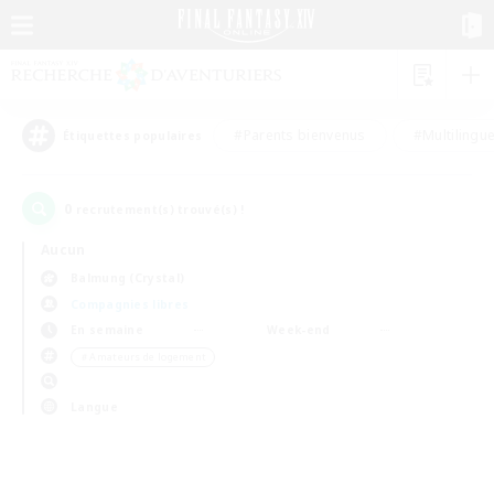
#Parents bienvenus
#Multilingu
Étiquettes populaires
0
recrutement(s) trouvé(s) !
Aucun
Balmung (Crystal)
Compagnies libres
En semaine
Week-end
＃Amateurs de logement
Langue