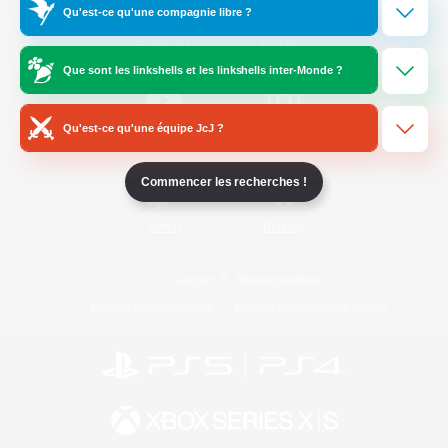
Qu'est-ce qu'une compagnie libre ?
/
Facebook
X
News
Que sont les linkshells et les linkshells inter-Monde ?
Qu'est-ce qu'une équipe JcJ ?
YouTube
Instagram
Commencer les recherches !
Twitch
Bluesky
Licence
Règles et politiques
Politique de confidentialité
Politique d'utilisation des cookies