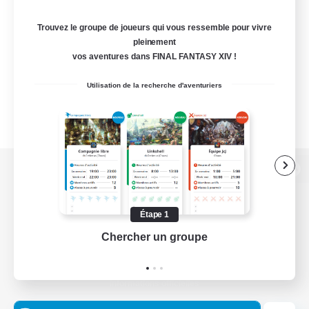
Trouvez le groupe de joueurs qui vous ressemble pour vivre
pleinement
vos aventures dans FINAL FANTASY XIV !
Utilisation de la recherche d'aventuriers
Version de bureau
Étape 1
Chercher un groupe
Prend
Télécharger le jeu
Informations officielles