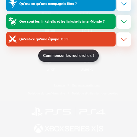
Qu'est-ce qu'une compagnie libre ?
/
Facebook
X
News
Que sont les linkshells et les linkshells inter-Monde ?
Qu'est-ce qu'une équipe JcJ ?
YouTube
Instagram
Commencer les recherches !
Twitch
Bluesky
Licence
Règles et politiques
Politique de confidentialité
Politique d'utilisation des cookies