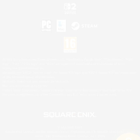
©2026 Sony Interactive Entertainment LLC."PlayStation Family Mark", "PlayStation", "PS5
logo", "PS5", "PS4 logo" and "PS4" are registered trademarks or trademarks of Sony
Interactive Entertainment Inc.
Microsoft, the XBOX Sphere mark, the Series X|S logo and XBOX Series X|S are trademarks
of the Microsoft group of companies.
Nintendo Switch est une marque de Nintendo.
Mac is a trademark of Apple Inc.
©2026 Valve Corporation. Steam et le logo Steam sont des marques déposées et/ou des
marques enregistrées par Valve Corporation aux É.U. et/ou dans d'autres pays.
© SQUARE ENIX
Square Enix Limited, société immatriculée en Angleterre sous le numéro 01804186 - Siège
social : 240 Blackfriars Road, London, SE1 8NW.