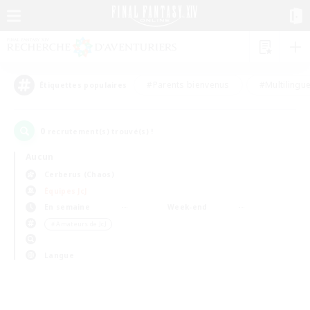
#Parents bienvenus
#Multilingu
Étiquettes populaires
0
recrutement(s) trouvé(s) !
Aucun
Cerberus (Chaos)
Équipes JcJ
En semaine
Week-end
＃Amateurs de JcJ
Langue