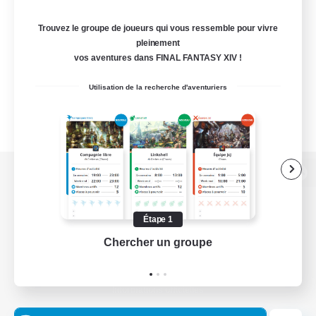
Trouvez le groupe de joueurs qui vous ressemble pour vivre
pleinement
vos aventures dans FINAL FANTASY XIV !
Utilisation de la recherche d'aventuriers
Version de bureau
Étape 1
Chercher un groupe
Prend
Télécharger le jeu
Informations officielles