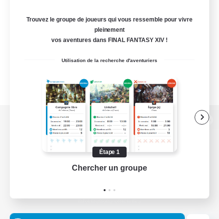
Trouvez le groupe de joueurs qui vous ressemble pour vivre
pleinement
vos aventures dans FINAL FANTASY XIV !
Utilisation de la recherche d'aventuriers
Version de bureau
Étape 1
Chercher un groupe
Prend
Télécharger le jeu
Informations officielles