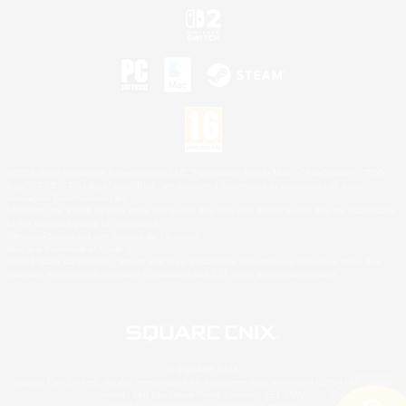
©2026 Sony Interactive Entertainment LLC."PlayStation Family Mark", "PlayStation", "PS5
logo", "PS5", "PS4 logo" and "PS4" are registered trademarks or trademarks of Sony
Interactive Entertainment Inc.
Microsoft, the XBOX Sphere mark, the Series X|S logo and XBOX Series X|S are trademarks
of the Microsoft group of companies.
Nintendo Switch est une marque de Nintendo.
Mac is a trademark of Apple Inc.
©2026 Valve Corporation. Steam et le logo Steam sont des marques déposées et/ou des
marques enregistrées par Valve Corporation aux É.U. et/ou dans d'autres pays.
© SQUARE ENIX
Square Enix Limited, société immatriculée en Angleterre sous le numéro 01804186 - Siège
social : 240 Blackfriars Road, London, SE1 8NW.