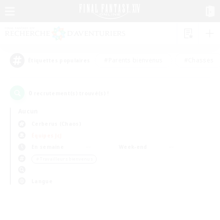
#Parents bienvenus
#Chasses
Étiquettes populaires
0
recrutement(s) trouvé(s) !
Aucun
Cerberus (Chaos)
Équipes JcJ
En semaine
Week-end
＃Travailleurs bienvenus
Langue