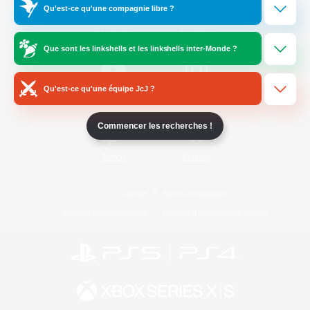
Qu'est-ce qu'une compagnie libre ?
/
Facebook
X
News
Que sont les linkshells et les linkshells inter-Monde ?
Qu'est-ce qu'une équipe JcJ ?
YouTube
Instagram
Commencer les recherches !
Twitch
Bluesky
Licence
Règles et politiques
Politique de confidentialité
Politique d'utilisation des cookies