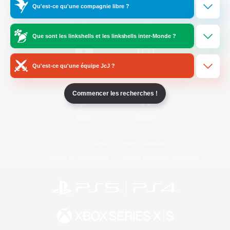
Qu'est-ce qu'une compagnie libre ?
/
Facebook
X
News
Que sont les linkshells et les linkshells inter-Monde ?
Qu'est-ce qu'une équipe JcJ ?
YouTube
Instagram
Commencer les recherches !
Twitch
Bluesky
Licence
Règles et politiques
Politique de confidentialité
Politique d'utilisation des cookies