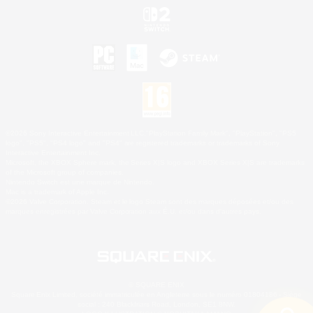
©2026 Sony Interactive Entertainment LLC."PlayStation Family Mark", "PlayStation", "PS5
logo", "PS5", "PS4 logo" and "PS4" are registered trademarks or trademarks of Sony
Interactive Entertainment Inc.
Microsoft, the XBOX Sphere mark, the Series X|S logo and XBOX Series X|S are trademarks
of the Microsoft group of companies.
Nintendo Switch est une marque de Nintendo.
Mac is a trademark of Apple Inc.
©2026 Valve Corporation. Steam et le logo Steam sont des marques déposées et/ou des
marques enregistrées par Valve Corporation aux É.U. et/ou dans d'autres pays.
© SQUARE ENIX
Square Enix Limited, société immatriculée en Angleterre sous le numéro 01804186 - Siège
social : 240 Blackfriars Road, London, SE1 8NW.