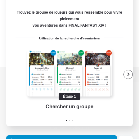
Trouvez le groupe de joueurs qui vous ressemble pour vivre
pleinement
vos aventures dans FINAL FANTASY XIV !
Utilisation de la recherche d'aventuriers
Version de bureau
Étape 1
Chercher un groupe
Prend
Télécharger le jeu
Informations officielles