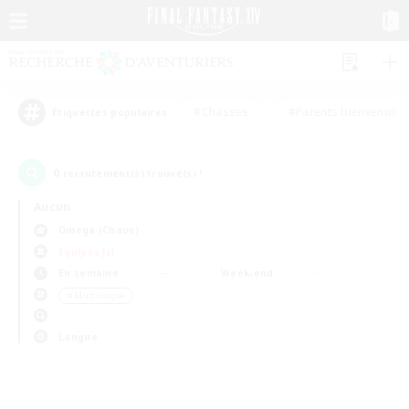
#Chasses
#Parents bienvenus
Étiquettes populaires
0
recrutement(s) trouvé(s) !
Aucun
Omega (Chaos)
Équipes JcJ
En semaine
Week-end
＃Multilingue
Langue