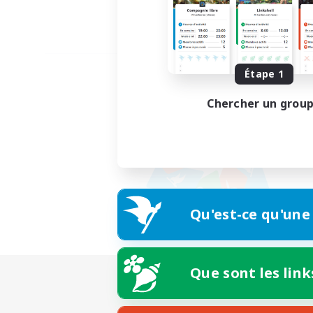
Étape 1
Chercher un grou
Qu'est-ce qu'une
Que sont les link