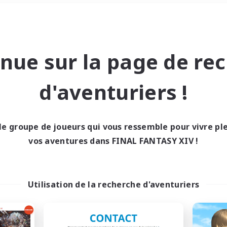
#Travailleurs bienvenus
Week-end
＃Amateurs d'histoire
nue sur la page de re
d'aventuriers !
le groupe de joueurs qui vous ressemble pour vivre p
0 résultat
vos aventures dans FINAL FANTASY XIV !
cun recrutement trou
Utilisation de la recherche d'aventuriers
Réessayez avec des critères différents.