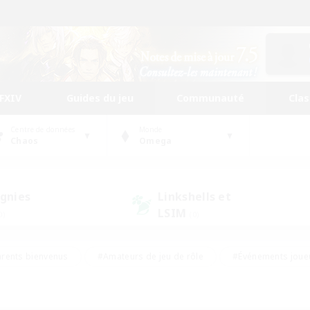
FFXIV
Guides du jeu
Communauté
Cla
Centre de données
Monde
Chaos
Omega
gnies
Linkshells et
LSIM
0)
(0)
rents bienvenus
#Amateurs de jeu de rôle
#Événements joue
#Jeu soutenu
#Artisans/Récolteurs
#Multilingue
s sociaux
#Débutants bienvenus
#Amateurs d'histoire