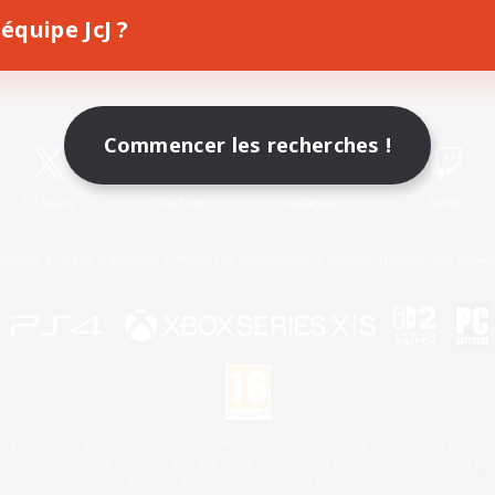
équipe JcJ ?
Télécharger le jeu
Informations officielles
Commencer les recherches !
X
/
News
YouTube
Instagram
Twitch
Licence
Règles et politiques
Politique de confidentialité
Politique d'utilisation des cookie
 Family Mark", "PlayStation", "PS5 logo", "PS5", "PS4 logo" and "PS4" are registered trademark
XBOX Sphere mark, the Series X|S logo and XBOX Series X|S are trademarks of the Microsoft gro
Nintendo Switch est une marque de Nintendo.