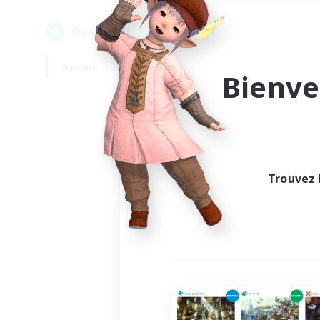
0
recrutement(s) trouvé(s) !
Aucun
En semaine
Bienve
Trouvez 
Au