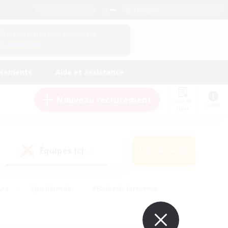
Français
Gérez le profil de votre personnage
Connexion
ssements
Aide et assistance
Nouveau recrutement
Liste de
Guide
suivi
Équipes JcJ
Rechercher
(0)
urs
#Jeu détendu
#Étudiants bienvenus
#Passe-temps/Intérêts
#Carte aux trésors
#Amateurs de JcJ
#Amateurs de mirage