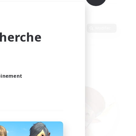
Langue
Modifier
cherche
leinement
vé.