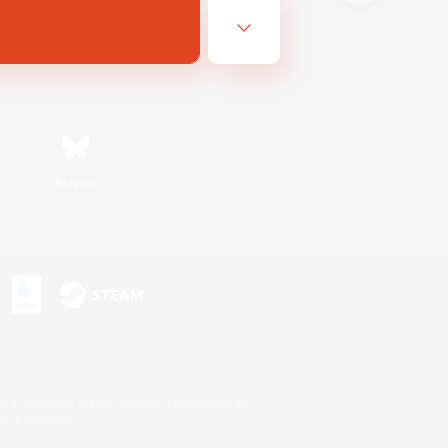
Bluesky
s
s or trademarks of Sony Interactive Entertainment Inc.
up of companies.