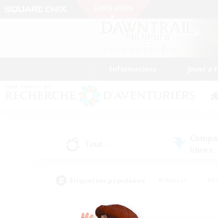
Informations
Jouer à 
Compa
Tout
(0)
libres
(
Étiquettes populaires
#Chasses
#Pa
#Contenu difficile
#Amateurs de logement
#Amateurs de capture d'écran
#Joueur