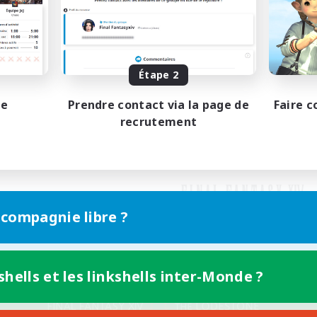
Étape 2
pe
Prendre contact via la page de
Faire c
recrutement
 compagnie libre ?
shells et les linkshells inter-Monde ?
Version mobile