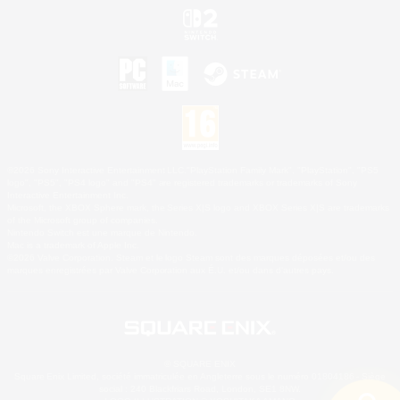
©2026 Sony Interactive Entertainment LLC."PlayStation Family Mark", "PlayStation", "PS5
logo", "PS5", "PS4 logo" and "PS4" are registered trademarks or trademarks of Sony
Interactive Entertainment Inc.
Microsoft, the XBOX Sphere mark, the Series X|S logo and XBOX Series X|S are trademarks
of the Microsoft group of companies.
Nintendo Switch est une marque de Nintendo.
Mac is a trademark of Apple Inc.
©2026 Valve Corporation. Steam et le logo Steam sont des marques déposées et/ou des
marques enregistrées par Valve Corporation aux É.U. et/ou dans d'autres pays.
© SQUARE ENIX
Square Enix Limited, société immatriculée en Angleterre sous le numéro 01804186 - Siège
social : 240 Blackfriars Road, London, SE1 8NW.