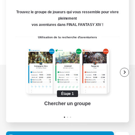
Trouvez le groupe de joueurs qui vous ressemble pour vivre
pleinement
vos aventures dans FINAL FANTASY XIV !
Utilisation de la recherche d'aventuriers
Version de bureau
Étape 1
Chercher un groupe
Prend
Télécharger le jeu
Informations officielles