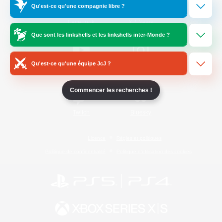
Qu'est-ce qu'une compagnie libre ?
/
Facebook
X
News
Que sont les linkshells et les linkshells inter-Monde ?
Qu'est-ce qu'une équipe JcJ ?
YouTube
Instagram
Commencer les recherches !
Twitch
Bluesky
Licence
Règles et politiques
Politique de confidentialité
Politique d'utilisation des cookies