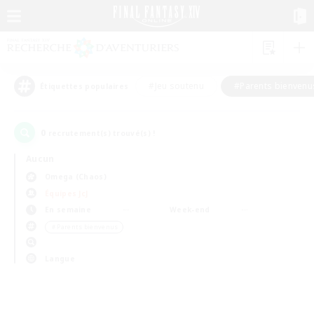
#Jeu soutenu
#Parents bienvenu
Étiquettes populaires
0
recrutement(s) trouvé(s) !
Aucun
Omega (Chaos)
Équipes JcJ
En semaine
Week-end
＃Parents bienvenus
Langue