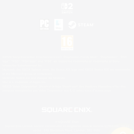
©2026 Sony Interactive Entertainment LLC."PlayStation Family Mark", "PlayStation", "PS5
logo", "PS5", "PS4 logo" and "PS4" are registered trademarks or trademarks of Sony
Interactive Entertainment Inc.
Microsoft, the XBOX Sphere mark, the Series X|S logo and XBOX Series X|S are trademarks
of the Microsoft group of companies.
Nintendo Switch est une marque de Nintendo.
Mac is a trademark of Apple Inc.
©2026 Valve Corporation. Steam et le logo Steam sont des marques déposées et/ou des
marques enregistrées par Valve Corporation aux É.U. et/ou dans d'autres pays.
© SQUARE ENIX
Square Enix Limited, société immatriculée en Angleterre sous le numéro 01804186 - Siège
social : 240 Blackfriars Road, London, SE1 8NW.