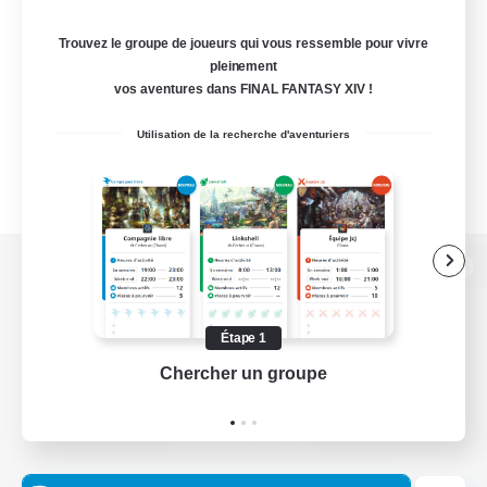
Trouvez le groupe de joueurs qui vous ressemble pour vivre
pleinement
vos aventures dans FINAL FANTASY XIV !
Utilisation de la recherche d'aventuriers
Version de bureau
Étape 1
Chercher un groupe
Prend
Télécharger le jeu
Informations officielles