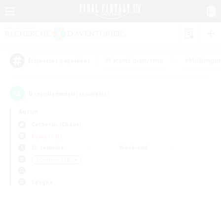
#Parents bienvenus
#Multilingu
Étiquettes populaires
0
recrutement(s) trouvé(s) !
Aucun
Cerberus (Chaos)
Équipes JcJ
En semaine
Week-end
＃Contenu difficile
Langue