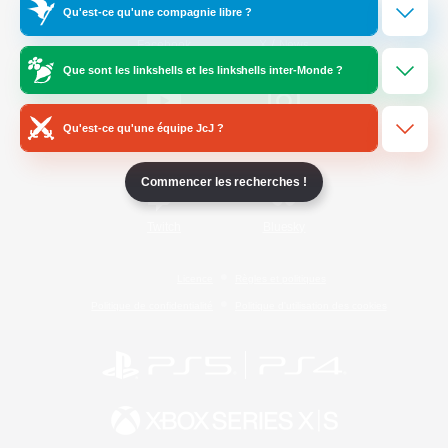
Qu'est-ce qu'une compagnie libre ?
/
Facebook
X
News
Que sont les linkshells et les linkshells inter-Monde ?
Qu'est-ce qu'une équipe JcJ ?
YouTube
Instagram
Commencer les recherches !
Twitch
Bluesky
Licence
Règles et politiques
Politique de confidentialité
Politique d'utilisation des cookies