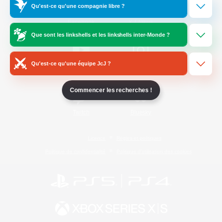
Qu'est-ce qu'une compagnie libre ?
/
Facebook
X
News
Que sont les linkshells et les linkshells inter-Monde ?
Qu'est-ce qu'une équipe JcJ ?
YouTube
Instagram
Commencer les recherches !
Twitch
Bluesky
Licence
Règles et politiques
Politique de confidentialité
Politique d'utilisation des cookies