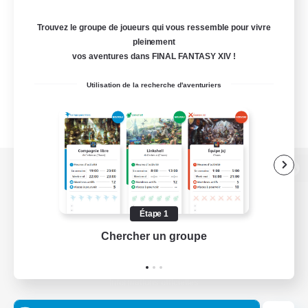
Trouvez le groupe de joueurs qui vous ressemble pour vivre
pleinement
vos aventures dans FINAL FANTASY XIV !
Utilisation de la recherche d'aventuriers
Version de bureau
Étape 1
Chercher un groupe
Prend
Télécharger le jeu
Informations officielles