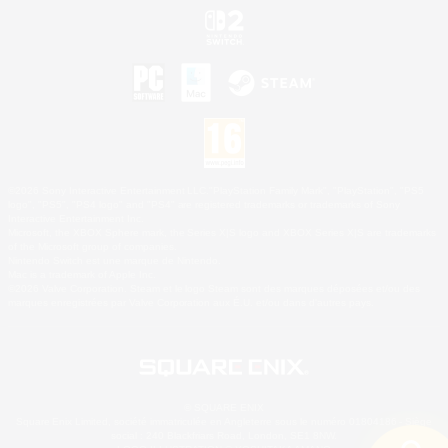
©2026 Sony Interactive Entertainment LLC."PlayStation Family Mark", "PlayStation", "PS5
logo", "PS5", "PS4 logo" and "PS4" are registered trademarks or trademarks of Sony
Interactive Entertainment Inc.
Microsoft, the XBOX Sphere mark, the Series X|S logo and XBOX Series X|S are trademarks
of the Microsoft group of companies.
Nintendo Switch est une marque de Nintendo.
Mac is a trademark of Apple Inc.
©2026 Valve Corporation. Steam et le logo Steam sont des marques déposées et/ou des
marques enregistrées par Valve Corporation aux É.U. et/ou dans d'autres pays.
© SQUARE ENIX
Square Enix Limited, société immatriculée en Angleterre sous le numéro 01804186 - Siège
social : 240 Blackfriars Road, London, SE1 8NW.