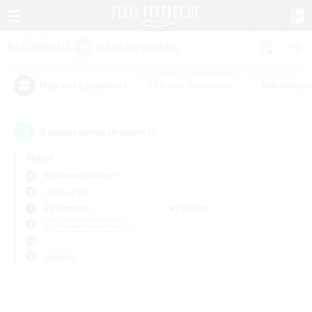
#Parents bienvenus
#Multilingu
Étiquettes populaires
0
recrutement(s) trouvé(s) !
Aucun
Cerberus (Chaos)
Équipes JcJ
En semaine
Week-end
＃Étudiants bienvenus
Langue