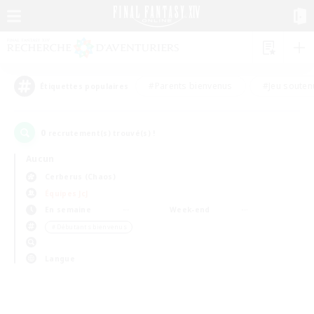
#Parents bienvenus
#Jeu souten
Étiquettes populaires
0
recrutement(s) trouvé(s) !
Aucun
Cerberus (Chaos)
Équipes JcJ
En semaine
Week-end
＃Débutants bienvenus
Langue