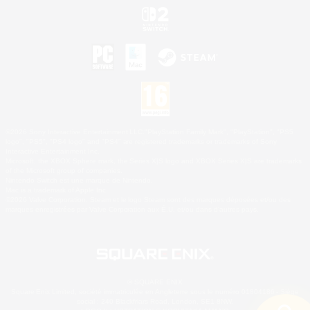
©2026 Sony Interactive Entertainment LLC."PlayStation Family Mark", "PlayStation", "PS5
logo", "PS5", "PS4 logo" and "PS4" are registered trademarks or trademarks of Sony
Interactive Entertainment Inc.
Microsoft, the XBOX Sphere mark, the Series X|S logo and XBOX Series X|S are trademarks
of the Microsoft group of companies.
Nintendo Switch est une marque de Nintendo.
Mac is a trademark of Apple Inc.
©2026 Valve Corporation. Steam et le logo Steam sont des marques déposées et/ou des
marques enregistrées par Valve Corporation aux É.U. et/ou dans d'autres pays.
© SQUARE ENIX
Square Enix Limited, société immatriculée en Angleterre sous le numéro 01804186 - Siège
social : 240 Blackfriars Road, London, SE1 8NW.