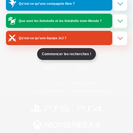
Qu'est-ce qu'une compagnie libre ?
/
Facebook
X
News
Que sont les linkshells et les linkshells inter-Monde ?
Qu'est-ce qu'une équipe JcJ ?
YouTube
Instagram
Commencer les recherches !
Twitch
Bluesky
Licence
Règles et politiques
Politique de confidentialité
Politique d'utilisation des cookies