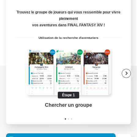
Trouvez le groupe de joueurs qui vous ressemble pour vivre
pleinement
vos aventures dans FINAL FANTASY XIV !
Utilisation de la recherche d'aventuriers
Version de bureau
Étape 1
Chercher un groupe
Prend
Télécharger le jeu
Informations officielles