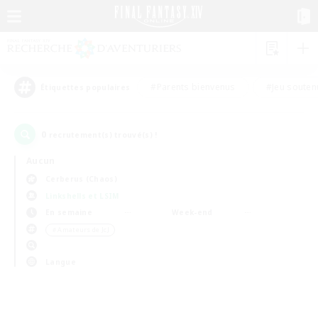
#Parents bienvenus
#Jeu souten
Étiquettes populaires
0
recrutement(s) trouvé(s) !
Aucun
Cerberus (Chaos)
Linkshells et LSIM
En semaine
Week-end
＃Amateurs de JcJ
Langue