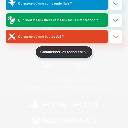
Qu'est-ce qu'une compagnie libre ?
/
Facebook
X
News
Que sont les linkshells et les linkshells inter-Monde ?
Qu'est-ce qu'une équipe JcJ ?
YouTube
Instagram
Commencer les recherches !
Twitch
Bluesky
Licence
Règles et politiques
Politique de confidentialité
Politique d'utilisation des cookies