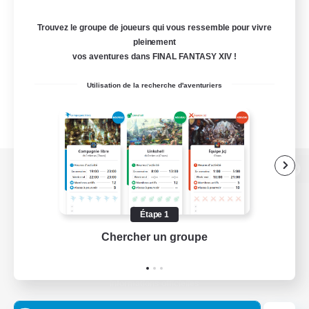
Trouvez le groupe de joueurs qui vous ressemble pour vivre
pleinement
vos aventures dans FINAL FANTASY XIV !
Utilisation de la recherche d'aventuriers
Version de bureau
Étape 1
Chercher un groupe
Prend
Télécharger le jeu
Informations officielles