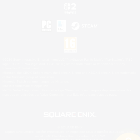
©2026 Sony Interactive Entertainment LLC."PlayStation Family Mark", "PlayStation", "PS5
logo", "PS5", "PS4 logo" and "PS4" are registered trademarks or trademarks of Sony
Interactive Entertainment Inc.
Microsoft, the XBOX Sphere mark, the Series X|S logo and XBOX Series X|S are trademarks
of the Microsoft group of companies.
Nintendo Switch est une marque de Nintendo.
Mac is a trademark of Apple Inc.
©2026 Valve Corporation. Steam et le logo Steam sont des marques déposées et/ou des
marques enregistrées par Valve Corporation aux É.U. et/ou dans d'autres pays.
© SQUARE ENIX
Square Enix Limited, société immatriculée en Angleterre sous le numéro 01804186 - Siège
social : 240 Blackfriars Road, London, SE1 8NW.