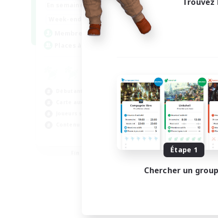
Trouvez 
0:00
1:00
En semaine
0:00
1:00
Week-end
40
Membres actifs
999
Places à pourvoir
Débutants bienvenus
Carte aux trésors
Joueurs sociaux
Contenu difficile
FR
Étape 1
Fin du recrutement le 31/08/2026
Chercher un grou