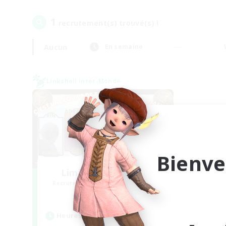
1
recrutement(s) trouvé(s) !
Aucun
En semaine
Linkshell inter-Monde
Bienve
Limit Break Coffee
Recrutement de nouveaux membres
Chaos
Heures d'activité