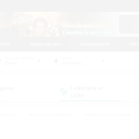
FFXIV
Guides du jeu
Communauté
Cla
Centre de données
Monde
Chaos
Cerberus
gnies
Linkshells et
LSIM
3)
(1)
Chasses
#Passe-temps/Intérêts
#Amateurs de logement
nus
#Amateurs de capture d'écran
#Événements joueurs
mateurs de mirage
#Carte aux trésors
#Joueurs sociaux