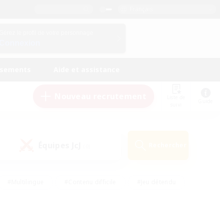
Français
Gérez le profil de votre personnage
Connexion
ssements
Aide et assistance
Nouveau recrutement
Liste de
Guide
suivi
Équipes JcJ
Rechercher
(0)
#Multilingue
#Contenu difficile
#Jeu détendu
#Amateurs de jeu de rôle
#Jeu soutenu
#Débutants bienvenus
#Travailleurs bienvenus