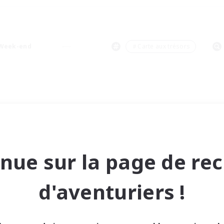
Week-end
＃Carte aux trésors
nue sur la page de re
d'aventuriers !