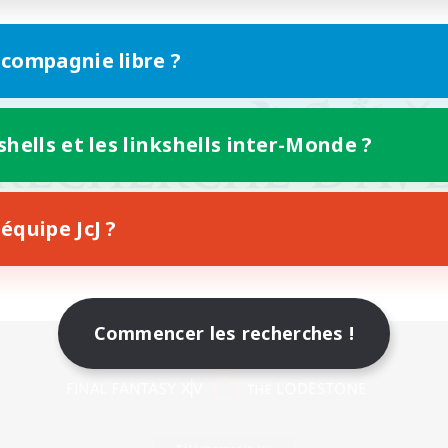
 compagnie libre ?
shells et les linkshells inter-Monde ?
équipe JcJ ?
Commencer les recherches !
Version mobile