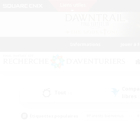
Informations
Jouer à 
Compa
Tout
(4)
libres
(
Étiquettes populaires
#Parents bienvenus
#
#Amateurs d'histoire
#Étudiants bienve
#Artisans/Récolteurs
#Amateurs de JcJ
#A