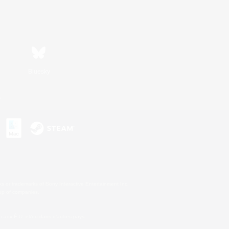
Bluesky
s
s or trademarks of Sony Interactive Entertainment Inc.
up of companies.
 aux É.U. et/ou dans d'autres pays.