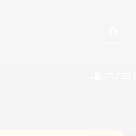
Facebook
©2026 Sony Interactive Entertainment LLC."PlayStation
Microsoft, the 
©2026 Valve Corporation. Steam et 