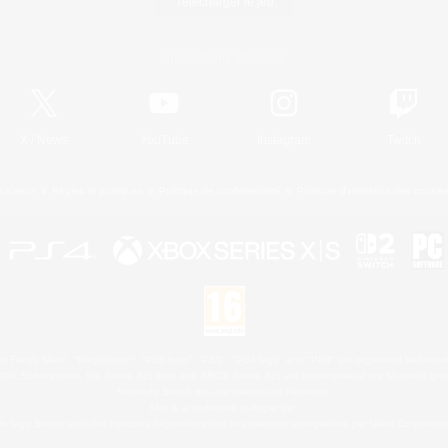
Télécharger le jeu
Informations officielles
X
/
News
YouTube
Instagram
Twitch
Licence
Règles et politiques
Politique de confidentialité
Politique d'utilisation des cookie
 Family Mark", "PlayStation", "PS5 logo", "PS5", "PS4 logo" and "PS4" are registered trademark
XBOX Sphere mark, the Series X|S logo and XBOX Series X|S are trademarks of the Microsoft gro
Nintendo Switch est une marque de Nintendo.
Mac is a trademark of Apple Inc.
le logo Steam sont des marques déposées et/ou des marques enregistrées par Valve Corporation