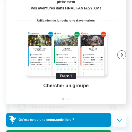
Linkshell inter-Monde
pleinement
vos aventures dans FINAL FANTASY XIV !
Utilisation de la recherche d'aventuriers
Étape 1
La Taverne Nocturne
Chercher un groupe
Prend
Recrutement de nouveaux membres
Chaos
50
Places à pourvoir
Qu'est-ce qu'une compagnie libre ?