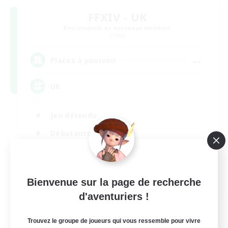
FFXIV - UK
Recrutement de nouveaux membres
Chaos
--
Places à pourvoir
UK
Jeu détendu
Débutants bienvenus
Travailleurs bienvenus
Joueurs sociaux
EN
Bienvenue sur la page de recherche
d'aventuriers !
Voir détails
Fin du recrutement le 27/08/2026
Trouvez le groupe de joueurs qui vous ressemble pour vivre