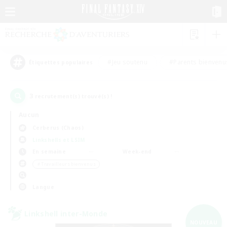
#Jeu soutenu
#Parents bienvenu
Étiquettes populaires
3
recrutement(s) trouvé(s) !
Aucun
Cerberus (Chaos)
Linkshells et LSIM
En semaine
Week-end
＃Travailleurs bienvenus
Langue
Linkshell inter-Monde
NOUVEAU