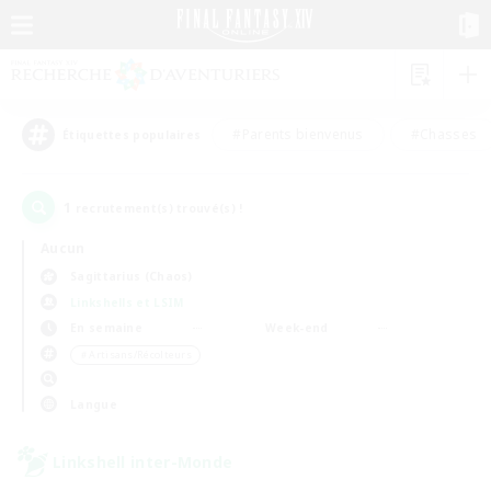
#Parents bienvenus
#Chasses
Étiquettes populaires
1
recrutement(s) trouvé(s) !
Aucun
Sagittarius (Chaos)
Linkshells et LSIM
En semaine
Week-end
＃Artisans/Récolteurs
Langue
Linkshell inter-Monde