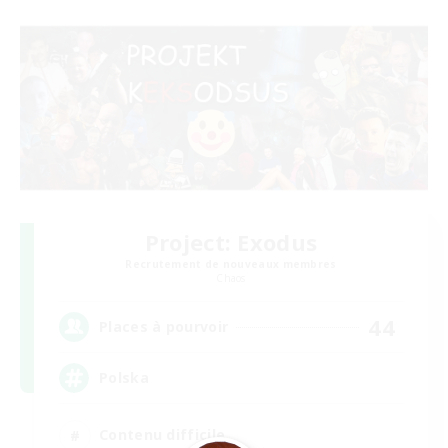
Project: Exodus
Recrutement de nouveaux membres
Chaos
44
Places à pourvoir
Polska
Contenu difficile