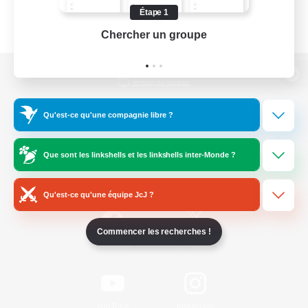
Étape 1
Chercher un groupe
Prend
Version de bureau
Qu'est-ce qu'une compagnie libre ?
Télécharger le jeu
Que sont les linkshells et les linkshells inter-Monde ?
Informations officielles
Qu'est-ce qu'une équipe JcJ ?
Commencer les recherches !
/
Facebook
X
News
YouTube
Instagram