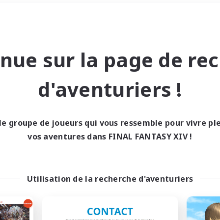
#Travailleurs bienvenus
Week-end
＃Chasses
nue sur la page de re
d'aventuriers !
le groupe de joueurs qui vous ressemble pour vivre p
0 résultat
vos aventures dans FINAL FANTASY XIV !
cun recrutement trou
Utilisation de la recherche d'aventuriers
Réessayez avec des critères différents.