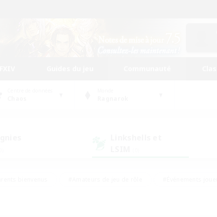
FFXIV
Guides du jeu
Communauté
Cla
Centre de données
Monde
Chaos
Ragnarok
gnies
Linkshells et
LSIM
0)
(0)
rents bienvenus
#Amateurs de jeu de rôle
#Événements joue
#Jeu soutenu
#Artisans/Récolteurs
#Multilingue
s sociaux
#Débutants bienvenus
#Amateurs d'histoire