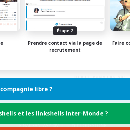
Étape 2
pe
Prendre contact via la page de
Faire c
recrutement
 compagnie libre ?
shells et les linkshells inter-Monde ?
Version mobile