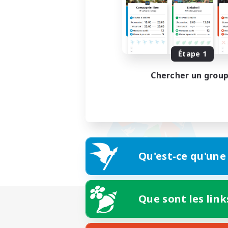
Étape 1
Chercher un grou
Qu'est-ce qu'une
Que sont les link