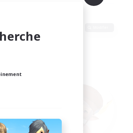
Langue
Modifier
cherche
leinement
vé.