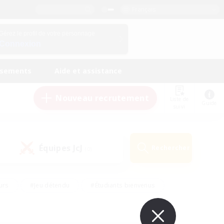
Français
Gérez le profil de votre personnage
Connexion
ssements
Aide et assistance
Nouveau recrutement
Liste de
Guide
suivi
Équipes JcJ
Rechercher
(0)
urs
#Jeu détendu
#Étudiants bienvenus
#Passe-temps/Intérêts
#Carte aux trésors
#Amateurs de JcJ
#Amateurs de mirage