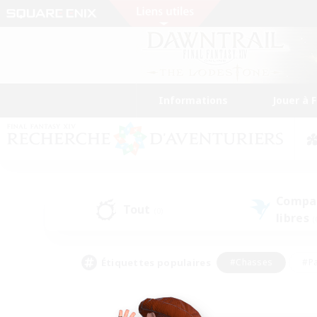
Informations
Jouer à 
Compa
Tout
(0)
libres
(
Étiquettes populaires
#Chasses
#Pa
#Contenu difficile
#Amateurs de logement
#Amateurs de capture d'écran
#Joueur