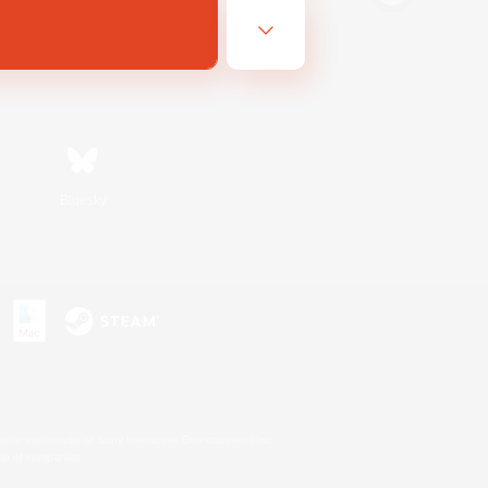
Bluesky
s
s or trademarks of Sony Interactive Entertainment Inc.
up of companies.