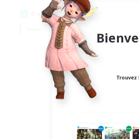
0
recrutement(s) trouvé(s) !
Aucun
En semaine
Bienve
Trouvez 
Au