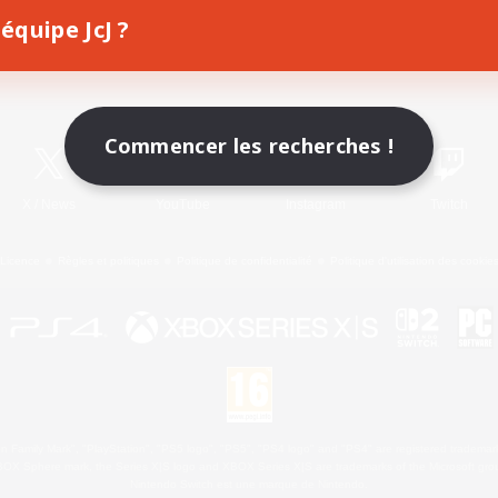
équipe JcJ ?
Télécharger le jeu
Informations officielles
Commencer les recherches !
X
/
News
YouTube
Instagram
Twitch
Licence
Règles et politiques
Politique de confidentialité
Politique d'utilisation des cookie
 Family Mark", "PlayStation", "PS5 logo", "PS5", "PS4 logo" and "PS4" are registered trademark
XBOX Sphere mark, the Series X|S logo and XBOX Series X|S are trademarks of the Microsoft gro
Nintendo Switch est une marque de Nintendo.