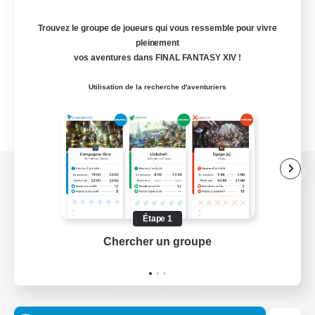
Trouvez le groupe de joueurs qui vous ressemble pour vivre
pleinement
vos aventures dans FINAL FANTASY XIV !
Utilisation de la recherche d'aventuriers
Version de bureau
Étape 1
Chercher un groupe
Prend
Télécharger le jeu
Informations officielles