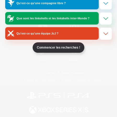
Qu'est-ce qu'une compagnie libre ?
/
Facebook
X
News
Que sont les linkshells et les linkshells inter-Monde ?
Qu'est-ce qu'une équipe JcJ ?
YouTube
Instagram
Commencer les recherches !
Twitch
Bluesky
Licence
Règles et politiques
Politique de confidentialité
Politique d'utilisation des cookies