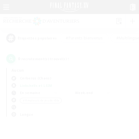
#Parents bienvenus
#Multilingu
Étiquettes populaires
0
recrutement(s) trouvé(s) !
Aucun
Cerberus (Chaos)
Linkshells et LSIM
En semaine
Week-end
＃Amateurs de jeu de rôle
Langue