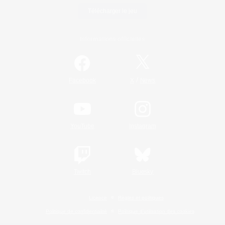
Télécharger le jeu
Informations officielles
/
Facebook
X
News
YouTube
Instagram
Twitch
Bluesky
Licence
Règles et politiques
Politique de confidentialité
Politique d'utilisation des cookies