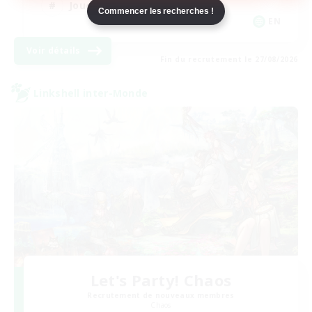
Joueurs sociaux
Commencer les recherches !
EN
Voir détails
Fin du recrutement le 27/08/2026
Linkshell inter-Monde
Let's Party! Chaos
Recrutement de nouveaux membres
Chaos