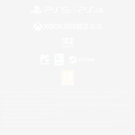
©2026 Sony Interactive Entertainment LLC."PlayStation Family Mark", "PlayStation", "PS5
logo", "PS5", "PS4 logo" and "PS4" are registered trademarks or trademarks of Sony
Interactive Entertainment Inc.
Microsoft, the XBOX Sphere mark, the Series X|S logo and XBOX Series X|S are trademarks
of the Microsoft group of companies.
Nintendo Switch est une marque de Nintendo.
Mac is a trademark of Apple Inc.
©2026 Valve Corporation. Steam et le logo Steam sont des marques déposées et/ou des
marques enregistrées par Valve Corporation aux É.U. et/ou dans d'autres pays.