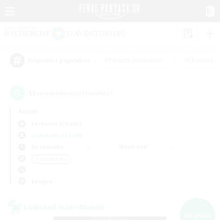
#Parents bienvenus
#Chasses
Étiquettes populaires
13
recrutement(s) trouvé(s) !
Aucun
Cerberus (Chaos)
Linkshells et LSIM
En semaine
Week-end
＃Jeu détendu
Langue
Linkshell inter-Monde
NOUVEAU