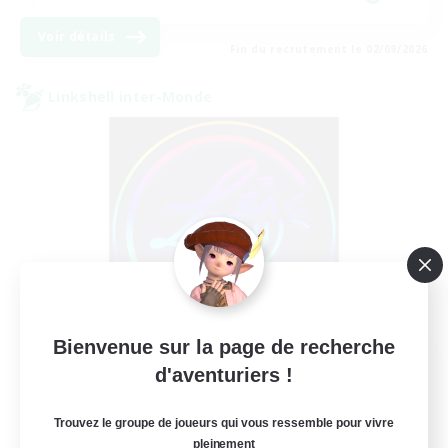
Voir détails
Fin du recrutement le 02/09/2026
Linkshell inter-Monde
Bienvenue sur la page de recherche
Les Lazy Cats
d'aventuriers !
Recrutement de nouveaux membres
Chaos
Trouvez le groupe de joueurs qui vous ressemble pour vivre
pleinement