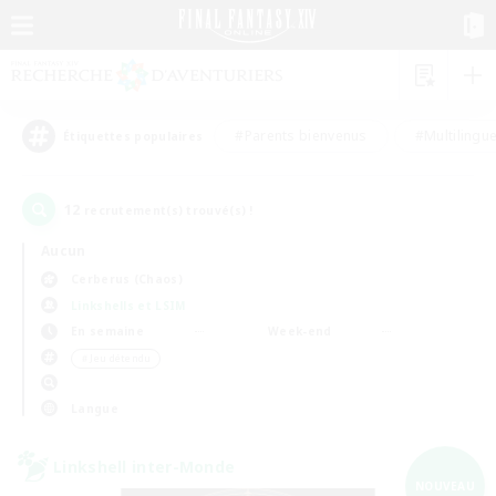
#Parents bienvenus
#Multilingu
Étiquettes populaires
12
recrutement(s) trouvé(s) !
Aucun
Cerberus (Chaos)
Linkshells et LSIM
En semaine
Week-end
＃Jeu détendu
Langue
Linkshell inter-Monde
NOUVEAU