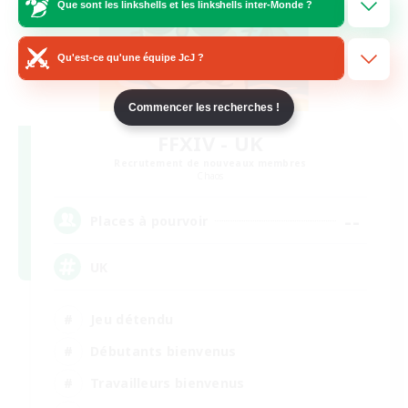
Que sont les linkshells et les linkshells inter-Monde ?
Qu'est-ce qu'une équipe JcJ ?
Commencer les recherches !
FFXIV - UK
Recrutement de nouveaux membres
Chaos
--
Places à pourvoir
UK
Jeu détendu
Débutants bienvenus
Travailleurs bienvenus