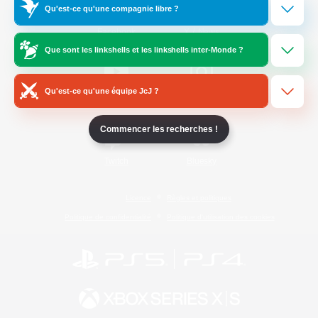
Qu'est-ce qu'une compagnie libre ?
/
Facebook
X
News
Que sont les linkshells et les linkshells inter-Monde ?
Qu'est-ce qu'une équipe JcJ ?
YouTube
Instagram
Commencer les recherches !
Twitch
Bluesky
Licence
Règles et politiques
Politique de confidentialité
Politique d'utilisation des cookies