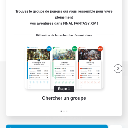
Trouvez le groupe de joueurs qui vous ressemble pour vivre
pleinement
vos aventures dans FINAL FANTASY XIV !
Utilisation de la recherche d'aventuriers
Version de bureau
Étape 1
Chercher un groupe
Prend
Télécharger le jeu
Informations officielles