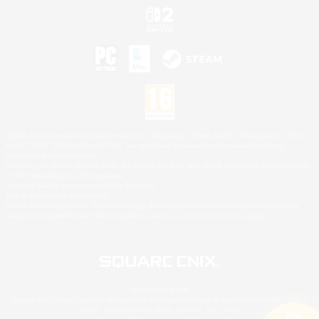
©2026 Sony Interactive Entertainment LLC."PlayStation Family Mark", "PlayStation", "PS5
logo", "PS5", "PS4 logo" and "PS4" are registered trademarks or trademarks of Sony
Interactive Entertainment Inc.
Microsoft, the XBOX Sphere mark, the Series X|S logo and XBOX Series X|S are trademarks
of the Microsoft group of companies.
Nintendo Switch est une marque de Nintendo.
Mac is a trademark of Apple Inc.
©2026 Valve Corporation. Steam et le logo Steam sont des marques déposées et/ou des
marques enregistrées par Valve Corporation aux É.U. et/ou dans d'autres pays.
© SQUARE ENIX
Square Enix Limited, société immatriculée en Angleterre sous le numéro 01804186 - Siège
social : 240 Blackfriars Road, London, SE1 8NW.