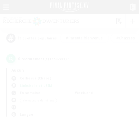
#Parents bienvenus
#Chasses
Étiquettes populaires
0
recrutement(s) trouvé(s) !
Aucun
Cerberus (Chaos)
Linkshells et LSIM
En semaine
Week-end
＃Amateurs de mirage
Langue