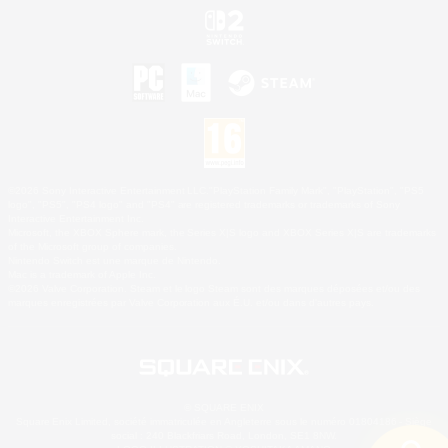
©2026 Sony Interactive Entertainment LLC."PlayStation Family Mark", "PlayStation", "PS5
logo", "PS5", "PS4 logo" and "PS4" are registered trademarks or trademarks of Sony
Interactive Entertainment Inc.
Microsoft, the XBOX Sphere mark, the Series X|S logo and XBOX Series X|S are trademarks
of the Microsoft group of companies.
Nintendo Switch est une marque de Nintendo.
Mac is a trademark of Apple Inc.
©2026 Valve Corporation. Steam et le logo Steam sont des marques déposées et/ou des
marques enregistrées par Valve Corporation aux É.U. et/ou dans d'autres pays.
© SQUARE ENIX
Square Enix Limited, société immatriculée en Angleterre sous le numéro 01804186 - Siège
social : 240 Blackfriars Road, London, SE1 8NW.