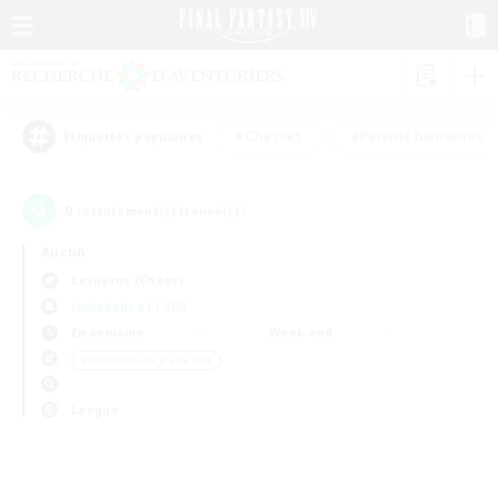
#Chasses
#Parents bienvenus
Étiquettes populaires
0
recrutement(s) trouvé(s) !
Aucun
Cerberus (Chaos)
Linkshells et LSIM
En semaine
Week-end
＃Amateurs de jeu de rôle
Langue