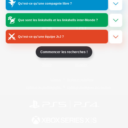
Qu'est-ce qu'une compagnie libre ?
/
Facebook
X
News
Que sont les linkshells et les linkshells inter-Monde ?
Qu'est-ce qu'une équipe JcJ ?
YouTube
Instagram
Commencer les recherches !
Twitch
Bluesky
Licence
Règles et politiques
Politique de confidentialité
Politique d'utilisation des cookies