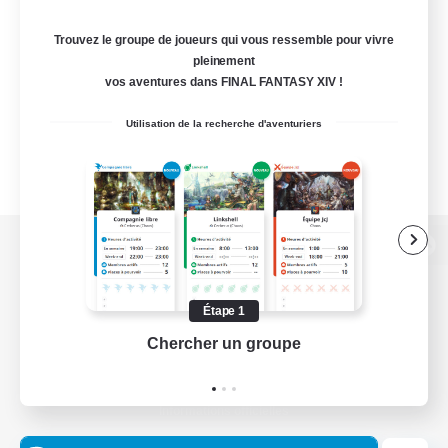
Trouvez le groupe de joueurs qui vous ressemble pour vivre
pleinement
vos aventures dans FINAL FANTASY XIV !
Utilisation de la recherche d'aventuriers
Version de bureau
Étape 1
Chercher un groupe
Prend
Télécharger le jeu
Informations officielles