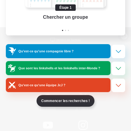
Étape 1
Chercher un groupe
Prend
Version de bureau
Qu'est-ce qu'une compagnie libre ?
Télécharger le jeu
Que sont les linkshells et les linkshells inter-Monde ?
Informations officielles
Qu'est-ce qu'une équipe JcJ ?
Commencer les recherches !
/
Facebook
X
News