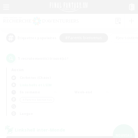
#Parents bienvenus
#Jeu souten
Étiquettes populaires
1
recrutement(s) trouvé(s) !
Aucun
Cerberus (Chaos)
Linkshells et LSIM
En semaine
Week-end
＃Parents bienvenus
Langue
Linkshell inter-Monde
NOUVEAU