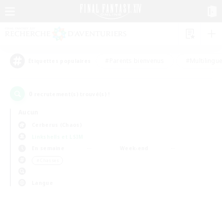
#Parents bienvenus
#Multilingu
Étiquettes populaires
0
recrutement(s) trouvé(s) !
Aucun
Cerberus (Chaos)
Linkshells et LSIM
En semaine
Week-end
＃Chasses
Langue