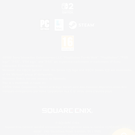
©2026 Sony Interactive Entertainment LLC."PlayStation Family Mark", "PlayStation", "PS5
logo", "PS5", "PS4 logo" and "PS4" are registered trademarks or trademarks of Sony
Interactive Entertainment Inc.
Microsoft, the XBOX Sphere mark, the Series X|S logo and XBOX Series X|S are trademarks
of the Microsoft group of companies.
Nintendo Switch est une marque de Nintendo.
Mac is a trademark of Apple Inc.
©2026 Valve Corporation. Steam et le logo Steam sont des marques déposées et/ou des
marques enregistrées par Valve Corporation aux É.U. et/ou dans d'autres pays.
© SQUARE ENIX
Square Enix Limited, société immatriculée en Angleterre sous le numéro 01804186 - Siège
social : 240 Blackfriars Road, London, SE1 8NW.