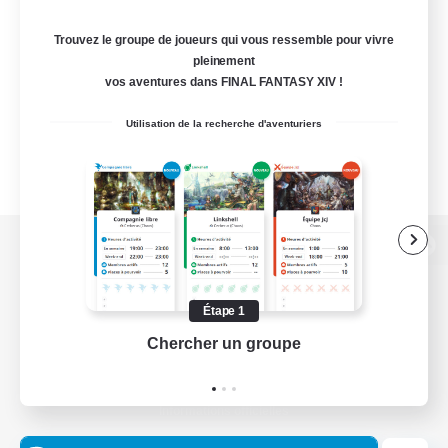
Trouvez le groupe de joueurs qui vous ressemble pour vivre
pleinement
vos aventures dans FINAL FANTASY XIV !
Utilisation de la recherche d'aventuriers
Version de bureau
Étape 1
Chercher un groupe
Prend
Télécharger le jeu
Informations officielles