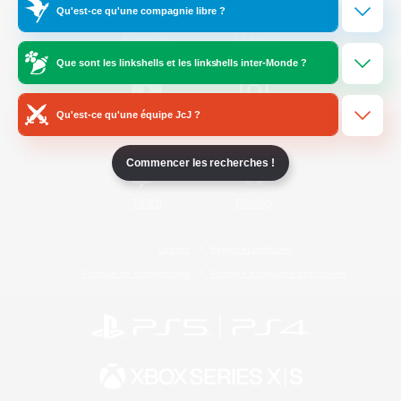
Qu'est-ce qu'une compagnie libre ?
/
Facebook
X
News
Que sont les linkshells et les linkshells inter-Monde ?
Qu'est-ce qu'une équipe JcJ ?
YouTube
Instagram
Commencer les recherches !
Twitch
Bluesky
Licence
Règles et politiques
Politique de confidentialité
Politique d'utilisation des cookies