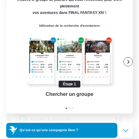
Linkshell inter-Monde
pleinement
vos aventures dans FINAL FANTASY XIV !
Utilisation de la recherche d'aventuriers
Étape 1
Recrutement de membres
Chercher un groupe
Prend
fondateurs
Chaos
16
Places à pourvoir
Qu'est-ce qu'une compagnie libre ?
HL