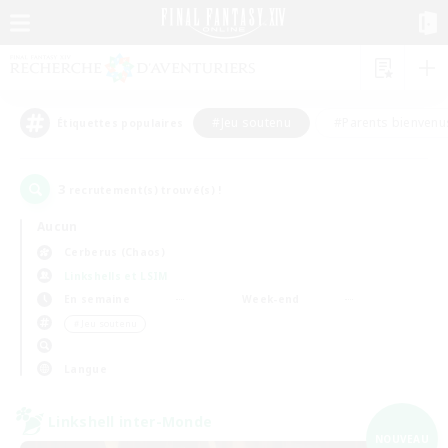
#Jeu soutenu
#Parents bienvenu
Étiquettes populaires
3
recrutement(s) trouvé(s) !
Aucun
Cerberus (Chaos)
Linkshells et LSIM
En semaine
Week-end
＃Jeu soutenu
Langue
Linkshell inter-Monde
NOUVEAU