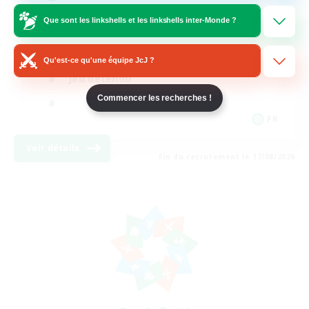
Que sont les linkshells et les linkshells inter-Monde ?
Contenu difficile
Jeu soutenu
Qu'est-ce qu'une équipe JcJ ?
Jeu détendu
Commencer les recherches !
FR
Voir détails
Fin du recrutement le 17/08/2026