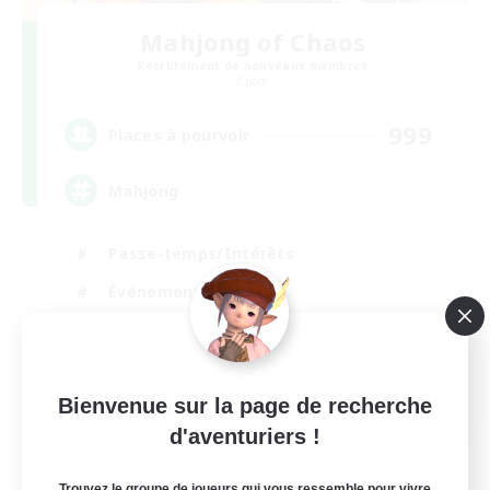
Mahjong of Chaos
Recrutement de nouveaux membres
Chaos
999
Places à pourvoir
Mahjong
Passe-temps/Intérêts
Événements joueurs
Jeu détendu
Jeu soutenu
EN
Bienvenue sur la page de recherche
d'aventuriers !
Voir détails
Fin du recrutement le 02/09/2026
Trouvez le groupe de joueurs qui vous ressemble pour vivre